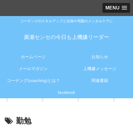
MENU
コーチングのスキルアップと自身や周囲のメンタルケアに
廣瀬センセの今日も上機嫌リーダー
ホームページ
お知らせ
メールマガジン
上機嫌メッセージ
コーチング(coaching)とは？
関連書籍
facebook
勤勉