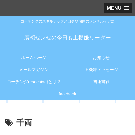
MENU
コーチングのスキルアップと自身や周囲のメンタルケアに
廣瀬センセの今日も上機嫌リーダー
ホームページ
お知らせ
メールマガジン
上機嫌メッセージ
コーチング(coaching)とは？
関連書籍
facebook
千両