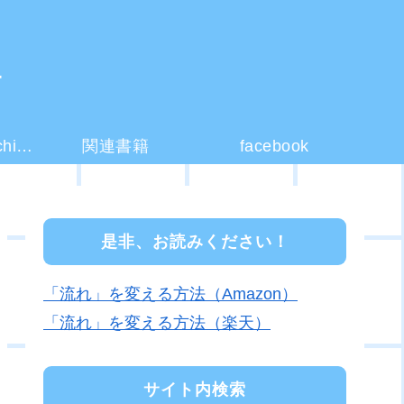
ー
コーチング(coaching)とは？
関連書籍
facebook
是非、お読みください！
「流れ」を変える方法（Amazon）
「流れ」を変える方法（楽天）
サイト内検索