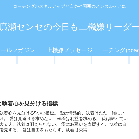
コーチングのスキルアップと自身や周囲のメンタルケアに
廣瀬センセの今日も上機嫌リーダ
メールマガジン
上機嫌メッセージ
と執着心を見分ける指標
執着心を見分ける5つの指標。 愛は情熱的、執着はただ一緒にい
け。 愛は見返りを求めない、執着は利益を求める。 愛は離れてい
大丈夫、執着は耐えられない。 愛はお互いを支援する、執着は自
優先する。 愛は自由をもたらす、執着は束縛...