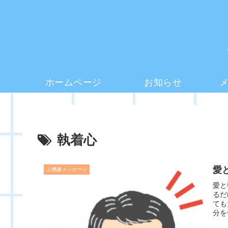
ホームページ
お知らせ
執着心
愛
上機嫌メッセージ
愛と
るだ
ても
分を