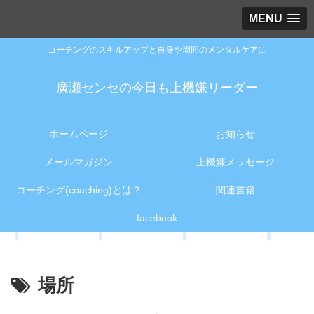
MENU
コーチングのスキルアップと自身や周囲のメンタルケアに
廣瀬センセの今日も上機嫌リーダー
ホームページ
お知らせ
メールマガジン
上機嫌メッセージ
コーチング(coaching)とは？
関連書籍
facebook
場所