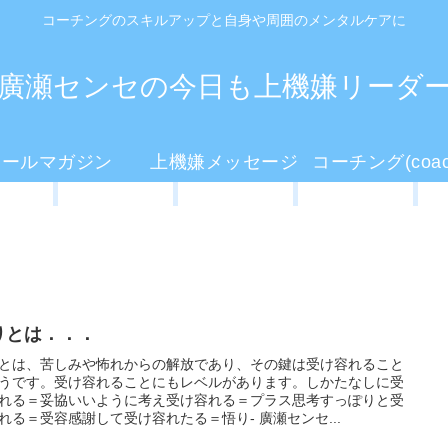
コーチングのスキルアップと自身や周囲のメンタルケアに
廣瀬センセの今日も上機嫌リーダ
メールマガジン
上機嫌メッセージ
りとは．．．
とは、苦しみや怖れからの解放であり、その鍵は受け容れること
うです。受け容れることにもレベルがあります。しかたなしに受
れる＝妥協いいように考え受け容れる＝プラス思考すっぽりと受
れる＝受容感謝して受け容れたる＝悟り- 廣瀬センセ...