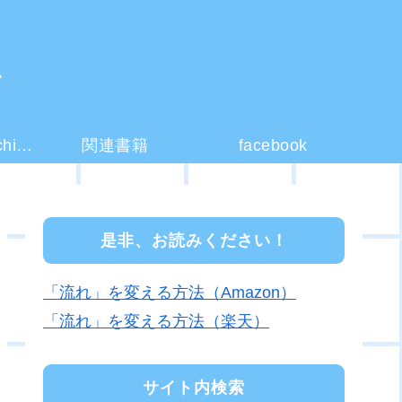
ー
コーチング(coaching)とは？
関連書籍
facebook
是非、お読みください！
「流れ」を変える方法（Amazon）
「流れ」を変える方法（楽天）
サイト内検索