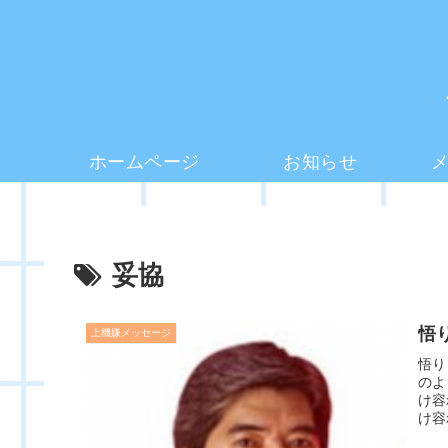
ホームページ
お知らせ
妥協
悟
上機嫌メッセージ
悟り
のよ
け容
け容