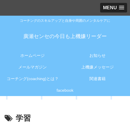
MENU
コーチングのスキルアップと自身や周囲のメンタルケアに
廣瀬センセの今日も上機嫌リーダー
ホームページ
お知らせ
メールマガジン
上機嫌メッセージ
コーチング(coaching)とは？
関連書籍
facebook
学習