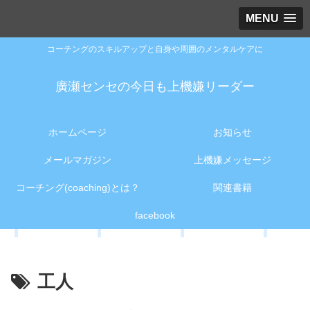
MENU
コーチングのスキルアップと自身や周囲のメンタルケアに
廣瀬センセの今日も上機嫌リーダー
ホームページ
お知らせ
メールマガジン
上機嫌メッセージ
コーチング(coaching)とは？
関連書籍
facebook
工人