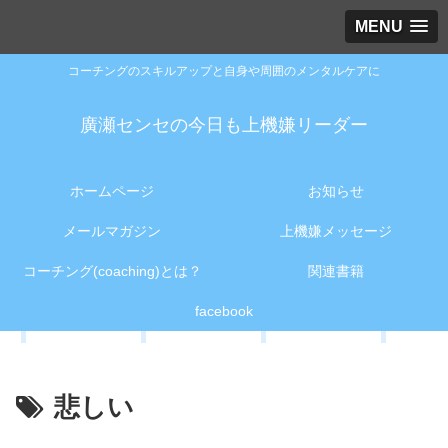
MENU
コーチングのスキルアップと自身や周囲のメンタルケアに
廣瀬センセの今日も上機嫌リーダー
ホームページ
お知らせ
メールマガジン
上機嫌メッセージ
コーチング(coaching)とは？
関連書籍
facebook
悲しい