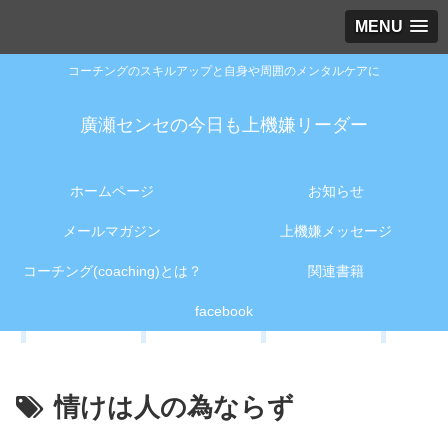
MENU
コーチングのスキルアップと自身や周囲のメンタルケアに
廣瀬センセの今日も上機嫌リーダー
ホームページ
お知らせ
メールマガジン
上機嫌メッセージ
コーチング(coaching)とは？
関連書籍
facebook
情けは人の為ならず