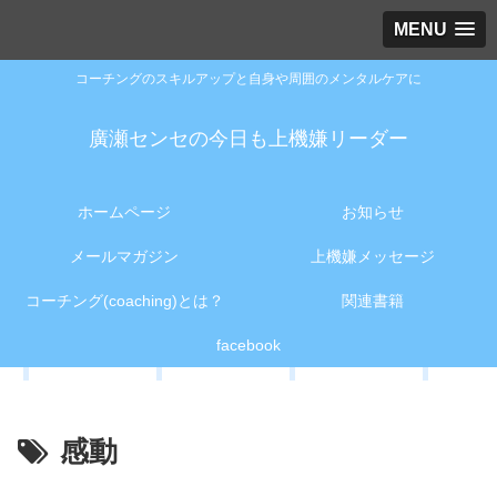
MENU
コーチングのスキルアップと自身や周囲のメンタルケアに
廣瀬センセの今日も上機嫌リーダー
ホームページ
お知らせ
メールマガジン
上機嫌メッセージ
コーチング(coaching)とは？
関連書籍
facebook
感動