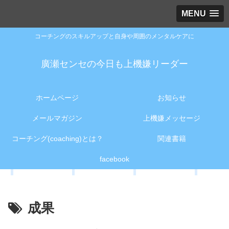
MENU
コーチングのスキルアップと自身や周囲のメンタルケアに
廣瀬センセの今日も上機嫌リーダー
ホームページ
お知らせ
メールマガジン
上機嫌メッセージ
コーチング(coaching)とは？
関連書籍
facebook
成果