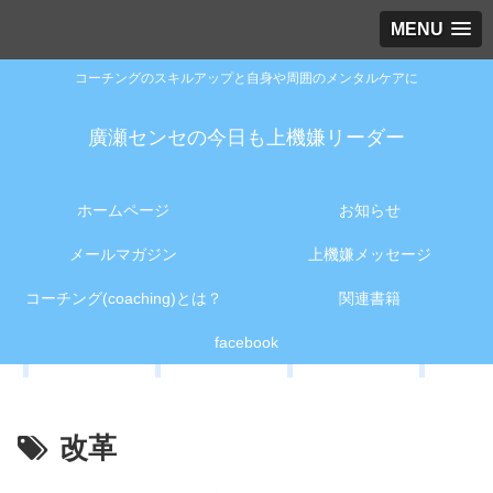
MENU
コーチングのスキルアップと自身や周囲のメンタルケアに
廣瀬センセの今日も上機嫌リーダー
ホームページ
お知らせ
メールマガジン
上機嫌メッセージ
コーチング(coaching)とは？
関連書籍
facebook
改革