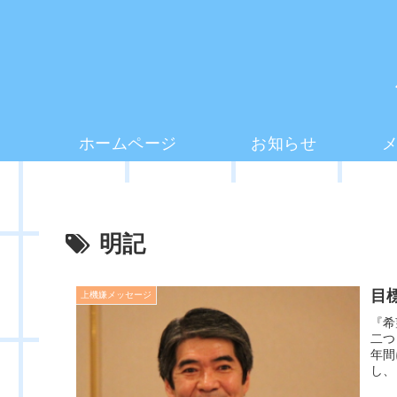
ホームページ
お知らせ
明記
目
上機嫌メッセージ
『希
二つ
年間
し、