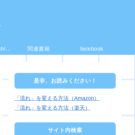
ー
コーチング(coaching)とは？
関連書籍
facebook
是非、お読みください！
「流れ」を変える方法（Amazon）
「流れ」を変える方法（楽天）
サイト内検索