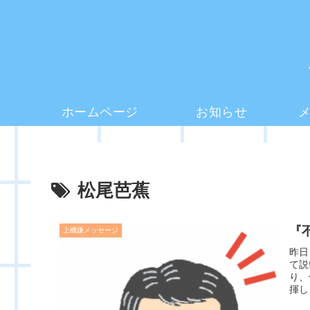
ホームページ
お知らせ
松尾芭蕉
『
上機嫌メッセージ
昨日
て説
り、
揮し