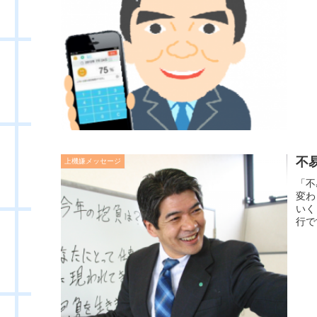
不
上機嫌メッセージ
「不
変わ
いく
行で