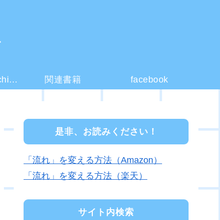
ー
コーチング(coaching)とは？
関連書籍
facebook
是非、お読みください！
「流れ」を変える方法（Amazon）
「流れ」を変える方法（楽天）
サイト内検索