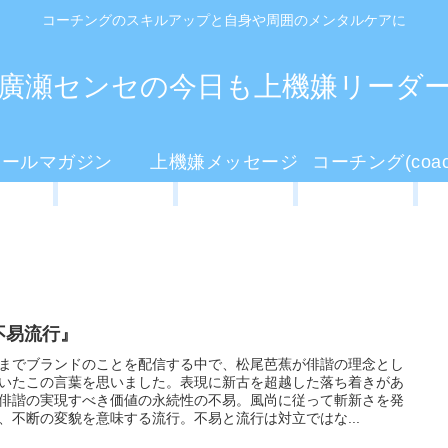
コーチングのスキルアップと自身や周囲のメンタルケアに
廣瀬センセの今日も上機嫌リーダ
メールマガジン
上機嫌メッセージ
不易流行』
までブランドのことを配信する中で、松尾芭蕉が俳諧の理念とし
いたこの言葉を思いました。表現に新古を超越した落ち着きがあ
俳諧の実現すべき価値の永続性の不易。風尚に従って斬新さを発
、不断の変貌を意味する流行。不易と流行は対立ではな...