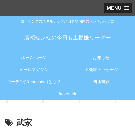
MENU
コーチングのスキルアップと自身や周囲のメンタルケアに
廣瀬センセの今日も上機嫌リーダー
ホームページ
お知らせ
メールマガジン
上機嫌メッセージ
コーチング(coaching)とは？
関連書籍
facebook
武家