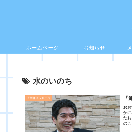
ホームページ
お知らせ
水のいのち
『
上機嫌メッセージ
おお
かに
だお
のこ