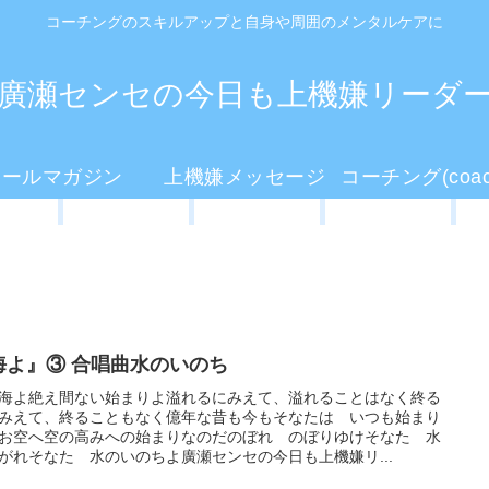
コーチングのスキルアップと自身や周囲のメンタルケアに
廣瀬センセの今日も上機嫌リーダ
メールマガジン
上機嫌メッセージ
海よ』③ 合唱曲水のいのち
海よ絶え間ない始まりよ溢れるにみえて、溢れることはなく終る
みえて、終ることもなく億年な昔も今もそなたは いつも始まり
お空へ空の高みへの始まりなのだのぼれ のぼりゆけそなた 水
がれそなた 水のいのちよ廣瀬センセの今日も上機嫌リ...