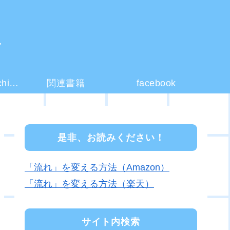
ー
コーチング(coaching)とは？
関連書籍
facebook
是非、お読みください！
「流れ」を変える方法（Amazon）
「流れ」を変える方法（楽天）
サイト内検索