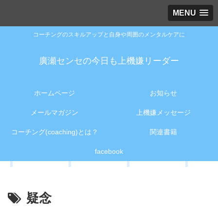
MENU
コーチングのスキルアップと自身や周囲のメンタルケアに
廣瀬センセの今日も上機嫌リーダー
ホームページ
お知らせ
メールマガジン
上機嫌メッセージ
コーチング(coaching)とは？
関連書籍
facebook
疑念