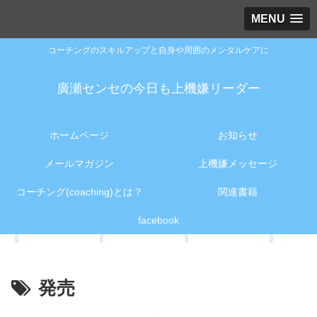
MENU
コーチングのスキルアップと自身や周囲のメンタルケアに
廣瀬センセの今日も上機嫌リーダー
ホームページ
お知らせ
メールマガジン
上機嫌メッセージ
コーチング(coaching)とは？
関連書籍
facebook
発売