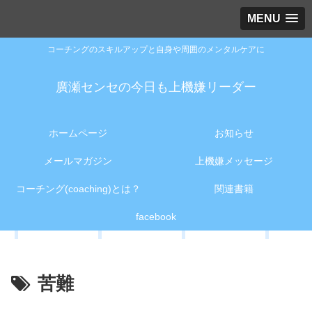
MENU
コーチングのスキルアップと自身や周囲のメンタルケアに
廣瀬センセの今日も上機嫌リーダー
ホームページ
お知らせ
メールマガジン
上機嫌メッセージ
コーチング(coaching)とは？
関連書籍
facebook
苦難