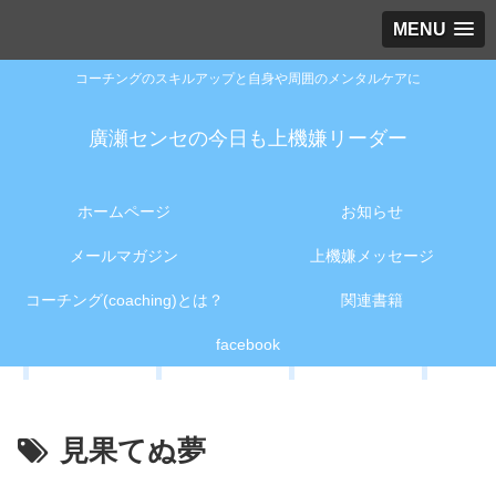
MENU
コーチングのスキルアップと自身や周囲のメンタルケアに
廣瀬センセの今日も上機嫌リーダー
ホームページ
お知らせ
メールマガジン
上機嫌メッセージ
コーチング(coaching)とは？
関連書籍
facebook
見果てぬ夢