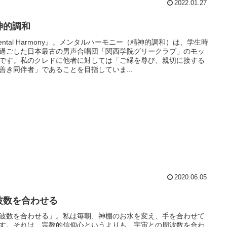
2022.01.27
神的調和
ental Harmony』。メンタルハーモニー（精神的調和）は、学生時
過ごした日本最古の男声合唱団「関西学院グリークラブ」のモッ
です。私のクレドに他者に対しては「ご縁を尊び、親切に接する
善き同伴者」であることを目指していま...
2020.06.05
波数を合わせる
波数を合わせる」。私は毎朝、神棚のお水を変え、手を合わせて
す。それは、宗教的信仰心というよりも、宇宙との周波数を合わ