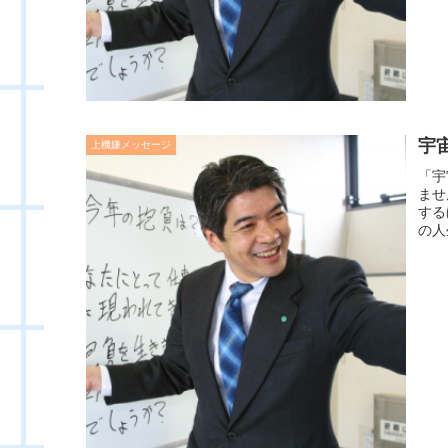
宇
上機嫌メッセージ
「宇
ませ
する
の人