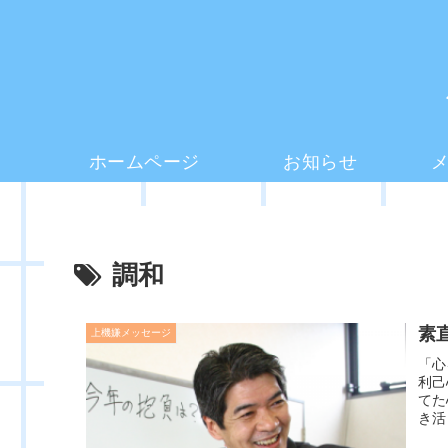
ホームページ
お知らせ
調和
素
上機嫌メッセージ
「心
利己
てた
き活