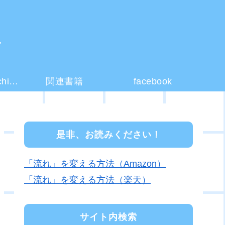
ー
コーチング(coaching)とは？
関連書籍
facebook
是非、お読みください！
「流れ」を変える方法（Amazon）
「流れ」を変える方法（楽天）
サイト内検索