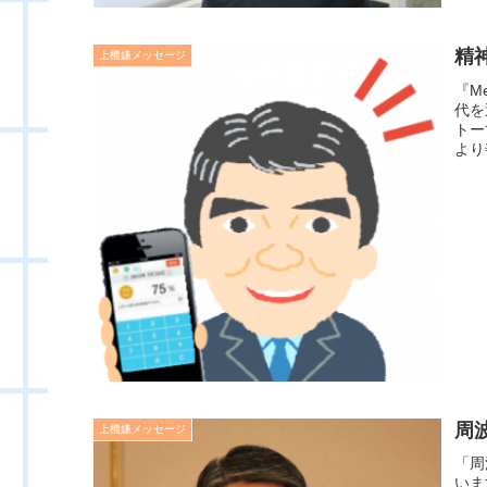
精
上機嫌メッセージ
『M
代を
トー
より
周
上機嫌メッセージ
「周
いま