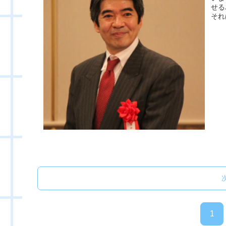
せる
それ
1