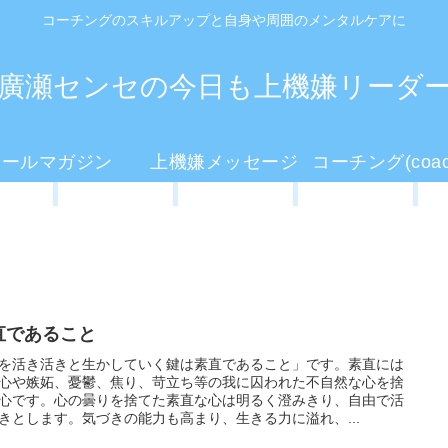
コーチングのスキルアップと自身や周囲のメンタルケアに
廣瀬センセの今日も上機嫌リーダ
メールマガジン
上機嫌メッセージ
直であること
を活き活きと生かしていく鍵は素直であること」です。素直には
心や嫉妬、憂鬱、焦り、苛立ち等の我に囚われた不自然な心を捨
心です。心の曇りを捨てた素直な心は明るく澄みきり、自由で活
きとします。気づきの能力も高まり、生きる力に溢れ、...