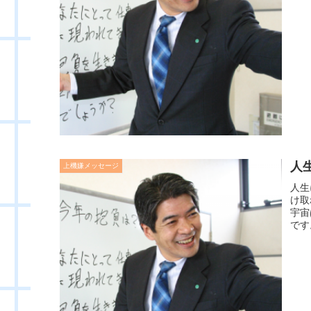
人
上機嫌メッセージ
人生
け取
宇宙
です