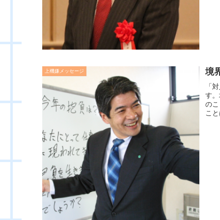
境
上機嫌メッセージ
「対
す。
のこ
こと