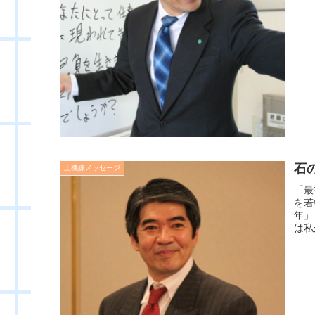
石
上機嫌メッセージ
「最
を若
年」
は私