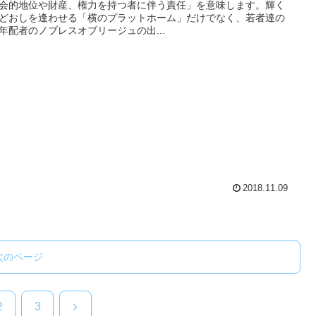
会的地位や財産、権力を持つ者に伴う責任」を意味します。輝く
どおしを逢わせる「横のプラットホーム」だけでなく、若者達の
年配者のノブレスオブリージュの出...
2018.11.09
次のページ
次
2
3