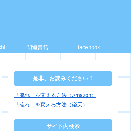
ー
コーチング(coaching)とは？
関連書籍
facebook
是非、お読みください！
「流れ」を変える方法（Amazon）
「流れ」を変える方法（楽天）
サイト内検索