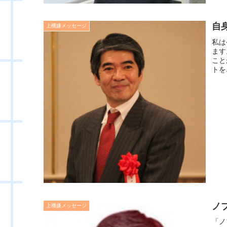
自
上機嫌メッセージ
私は
ます
こと
トを
ノ
上機嫌メッセージ
「ノ