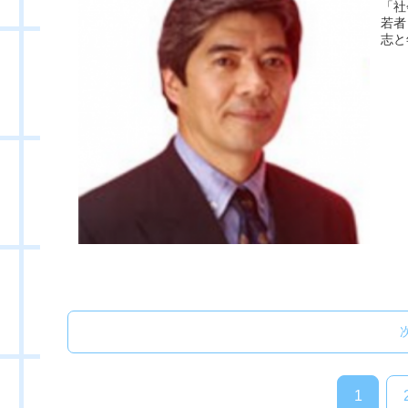
「社
若者
志と
1