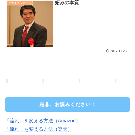
妬みの本質
上機嫌メッセージ
2017.11.26
是非、お読みください！
「流れ」を変える方法（Amazon）
「流れ」を変える方法（楽天）