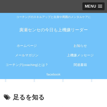
MENU
コーチングのスキルアップと自身や周囲のメンタルケアに
廣瀬センセの今日も上機嫌リーダー
ホームページ
お知らせ
メールマガジン
上機嫌メッセージ
コーチング(coaching)とは？
関連書籍
facebook
足るを知る