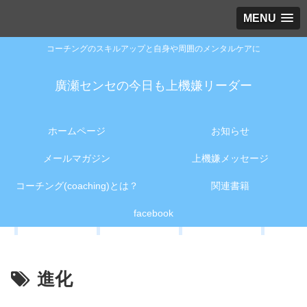
MENU
コーチングのスキルアップと自身や周囲のメンタルケアに
廣瀬センセの今日も上機嫌リーダー
ホームページ
お知らせ
メールマガジン
上機嫌メッセージ
コーチング(coaching)とは？
関連書籍
facebook
進化