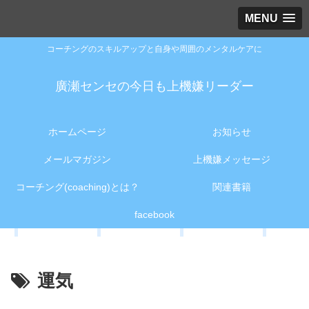
MENU
コーチングのスキルアップと自身や周囲のメンタルケアに
廣瀬センセの今日も上機嫌リーダー
ホームページ
お知らせ
メールマガジン
上機嫌メッセージ
コーチング(coaching)とは？
関連書籍
facebook
運気