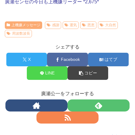
廣瀬センセの今日も上機嫌リーダー *2,675*
上機嫌メッセージ
感謝
運気
恩恵
大自然
周波数波長
シェアする
X
Facebook
はてブ
LINE
コピー
廣瀬公一をフォローする