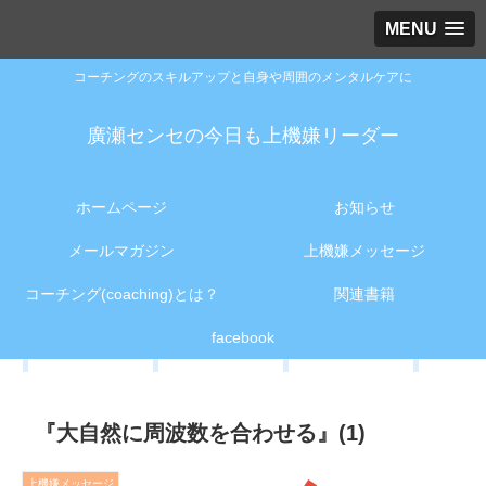
MENU
コーチングのスキルアップと自身や周囲のメンタルケアに
廣瀬センセの今日も上機嫌リーダー
ホームページ
お知らせ
メールマガジン
上機嫌メッセージ
コーチング(coaching)とは？
関連書籍
facebook
『大自然に周波数を合わせる』(1)
上機嫌メッセージ