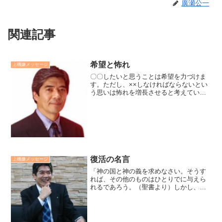
廣瀬公一
関連記事
希望と怖れ
上機嫌メッセージ
〇〇したいと思うことは希望を力づけま
す。ただし、××しなければならないとい
う思いは怖れを増長させると考えていま
す。例えば、他人に認められたいは希望
です。他人に気に入れなければならない
と考えると、他人の評価を怖れることに
なります。成功したいは...
復活の名言
上機嫌メッセージ
「神の国と神の義を求めなさい。そうす
れば、その他のものはひとりでに与えら
れるであろう。（聖書より）しかし、
我々はただ自分の喜びや他のものばかり
を求めているから、真の生きる目的や幸
福を見いでせずにいるのだ」。復活の主
人公が様々な葛藤の末にたど...