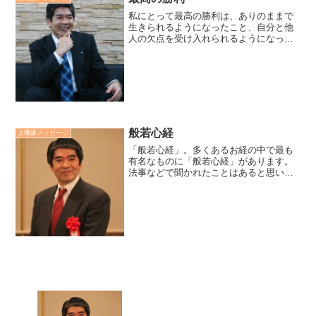
私にとって最高の勝利は、ありのままで
生きられるようになったこと、自分と他
人の欠点を受け入れられるようになった
ことです。この言葉は女優のオードリ
ー・ヘップバーンが残した言葉です。彼
女は女優として大成功を収めましたが、
私生活においては多くの苦難...
般若心経
上機嫌メッセージ
「般若心経」。多くあるお経の中で最も
有名なものに「般若心経」があります。
法事などで聞かれたことはあると思いま
すが、その意味をご存知でしょうか？般
若心経はもともとサンスクリット語で書
かれたものを、中国の玄奘三蔵が漢語に
翻訳したものだそうです。...