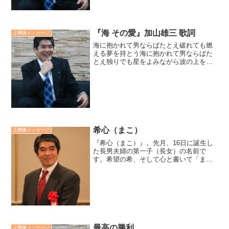
『海 その愛』加山雄三 歌詞
上機嫌メッセージ
海に抱かれて男ならばたとえ破れても燃
える夢を持とう海に抱かれて男ならばた
とえ独りでも星をよみながら波の上を行
こう海よ俺の海よ大きなその愛よ男の想
いをその胸に抱きとめてあしたの希望を
俺たちにくれるのだ。雨→川→海→雲海
は水の終点起点です。廣瀬...
希心（まこ）
上機嫌メッセージ
『希心（まこ）』。先月、16日に誕生し
た長男夫婦の第一子（長女）の名前で
す。希望の希、そして心と書いて「ま
こ」と読む。いい名前だなぁと思いま
す。先月で64歳になった私にとっての希
望って何だろう？と、問いかけると共
に、何歳になっても、希望を持...
最高の勝利
上機嫌メッセージ