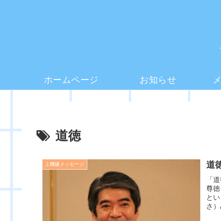
ホームページ
お知らせ
道徳
道
上機嫌メッセージ
「道
尊徳
とい
さ）