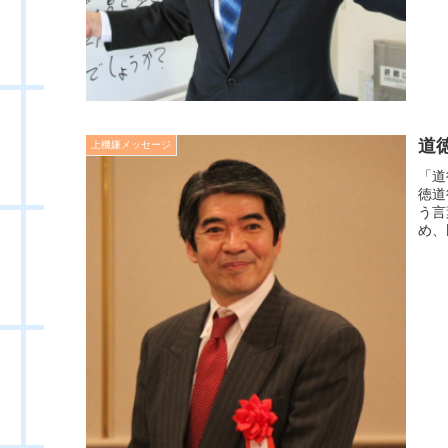
道
上機嫌メッセージ
「道
徳道
う言
め、