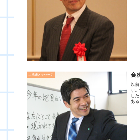
金
上機嫌メッセージ
以前
す。
した
ある