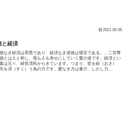
2021.05.05
徳と経済
徳なき経済は罪悪であり、経済なき道徳は寝言である。」二宮尊
徳とは人と和し、我も人も幸せにしていく愛の道です。経済とい
葉は元々、経世済民からきています。つまり、世を経（おさ）
民を済（すく）う為の力です。愛なき力は暴力、しかし力...