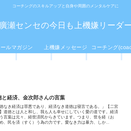
コーチングのスキルアップと自身や周囲のメンタルケアに
廣瀬センセの今日も上機嫌リーダ
メールマガジン
上機嫌メッセージ
徳と経済、金次郎さんの言葉
徳なき経済は罪悪であり、経済なき道徳は寝言である。」【二宮
】道徳とは人と和し、我も人も幸せにしていく愛の道です。経済
う言葉は元々、経世済民からきています。つまり、世を経（お
め、民を済（すく）う為の力です。愛なき力は暴力、しか...