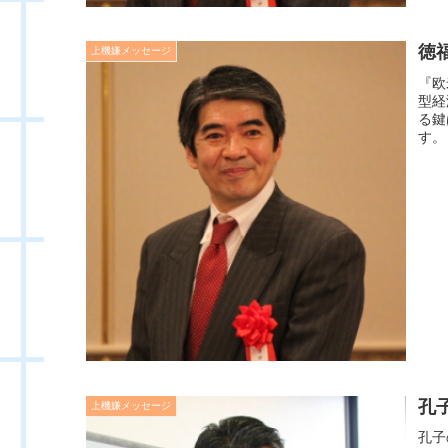
徳
上機嫌メッセージ
『欧
型経
る鍵
す。
孔
上機嫌メッセージ
孔子