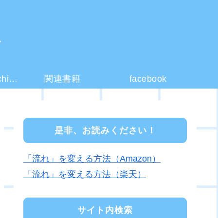
ー
コーチング(coaching)とは？
関連書籍
facebook
是非、お読みください！
「流れ」を変える方法（Amazon）
「流れ」を変える方法（楽天）
サイト内検索