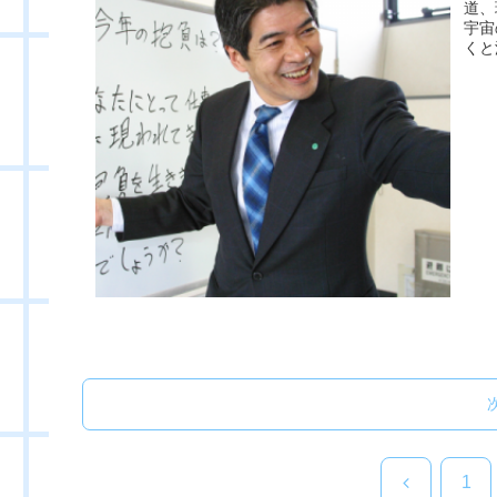
道、
宇宙
くと
前
1