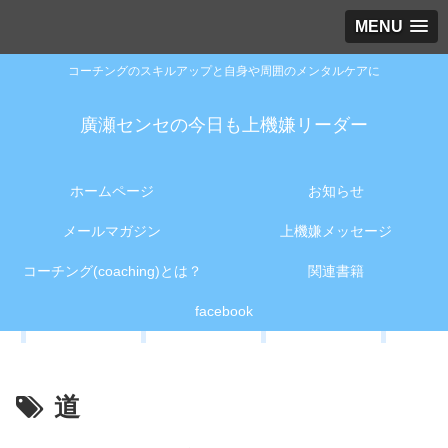
MENU
コーチングのスキルアップと自身や周囲のメンタルケアに
廣瀬センセの今日も上機嫌リーダー
ホームページ
お知らせ
メールマガジン
上機嫌メッセージ
コーチング(coaching)とは？
関連書籍
facebook
道