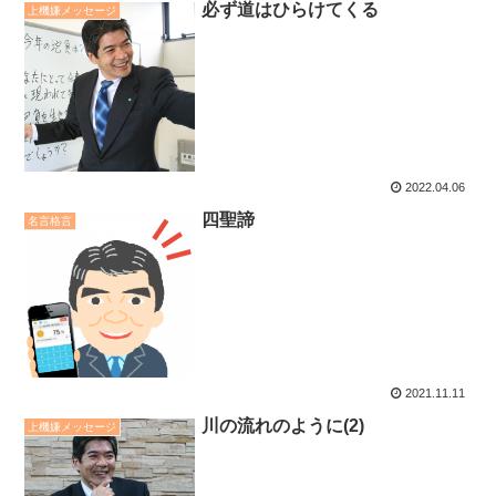
必ず道はひらけてくる
上機嫌メッセージ
2022.04.06
四聖諦
名言格言
2021.11.11
川の流れのように(2)
上機嫌メッセージ