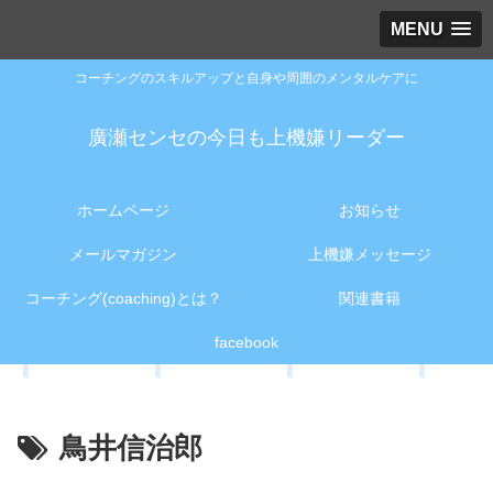
MENU
コーチングのスキルアップと自身や周囲のメンタルケアに
廣瀬センセの今日も上機嫌リーダー
ホームページ
お知らせ
メールマガジン
上機嫌メッセージ
コーチング(coaching)とは？
関連書籍
facebook
鳥井信治郎