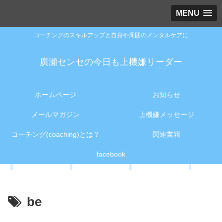
MENU
コーチングのスキルアップと自身や周囲のメンタルケアに
廣瀬センセの今日も上機嫌リーダー
ホームページ
お知らせ
メールマガジン
上機嫌メッセージ
コーチング(coaching)とは？
関連書籍
facebook
be