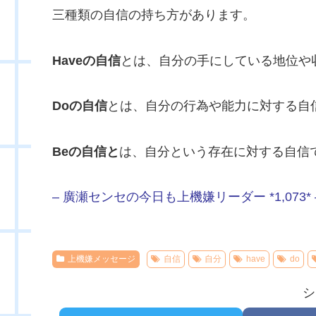
三種類の自信の持ち方があります。
Haveの自信
とは、自分の手にしている地位や
Doの自信
とは、自分の行為や能力に対する自
Beの自信と
は、自分という存在に対する自信
– 廣瀬センセの今日も上機嫌リーダー *1,073* 
上機嫌メッセージ
自信
自分
have
do
シ