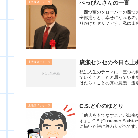
べっぴんさんの一言
上機嫌メッセージ
「四つ葉のクローバーの四つ
全部揃うと、幸せになれるの
りかけたセリフです。私はまさ
廣瀬センセの今日も上機嫌
上機嫌メッセージ
私は人生のテーマは「三つの
ていくこと」だと思っていま
はたらくことの真の意義・遭遇
C.S.と心のゆとり
上機嫌メッセージ
「他人をもてなすことが出来
す」。C.S.(Customer S
に描いた餅に終わりがちです。