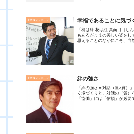
幸福であることに気づ
上機嫌メッセージ
「柳は緑 花は紅 真面目（
もあるがままの美しい姿をし
思えることのなかにこそ、自然
絆の強さ
上機嫌メッセージ
「絆の強さ＝対話（量×質）
く場づくりと、対話の（質）
「協働」には「信頼」が必要で