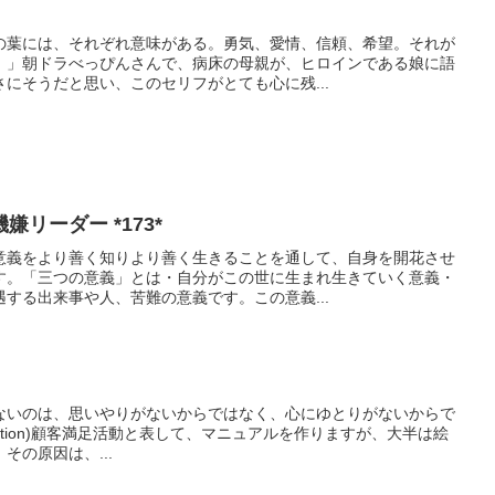
の葉には、それぞれ意味がある。勇気、愛情、信頼、希望。それが
。」朝ドラべっぴんさんで、病床の母親が、ヒロインである娘に語
にそうだと思い、このセリフがとても心に残...
リーダー *173*
意義をより善く知りより善く生きることを通して、自身を開花させ
す。「三つの意義」とは・自分がこの世に生まれ生きていく意義・
する出来事や人、苦難の意義です。この意義...
ないのは、思いやりがないからではなく、心にゆとりがないからで
atisfaction)顧客満足活動と表して、マニュアルを作りますが、大半は絵
その原因は、...