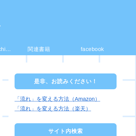
ー
コーチング(coaching)とは？
関連書籍
facebook
是非、お読みください！
「流れ」を変える方法（Amazon）
「流れ」を変える方法（楽天）
サイト内検索