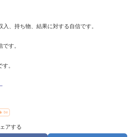
収入、持ち物、結果に対する自信です。
信です。
です。
–
be
ェアする