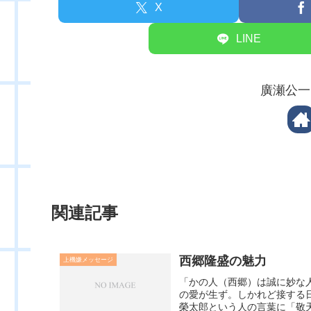
X
LINE
廣瀬公一
関連記事
西郷隆盛の魅力
上機嫌メッセージ
「かの人（西郷）は誠に妙な
の愛が生ず。しかれど接する
榮太郎という人の言葉に「敬天