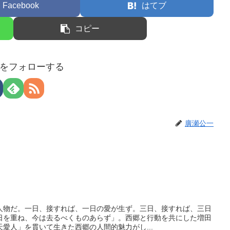
Facebook
はてブ
コピー
をフォローする
廣瀬公一
人物だ。一日、接すれば、一日の愛が生ず。三日、接すれば、三日
日を重ね、今は去るべくものあらず」。西郷と行動を共にした増田
愛人」を貫いて生きた西郷の人間的魅力がし...