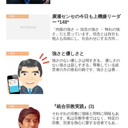
廣瀬センセの今日も上機嫌リーダ
上機嫌メッセージ
ー *148*
「内面の強さ ＝ 信念の強さ － 怖れの強
さ」だと思っています。信念とは自分も
他人も自由にし、仕合わせにする方向に
向かって、あたりまえの様に真実として
いる思い込みと考えています。対して、
固定観念は自分も他人も制限し不仕合わ
強さと優しさと
上機嫌メッセージ
せにする方向に向か...
強さのない優しさは弱すぎる。 優しさの
ない強さは寂しすぎる。尊敬している経
営者の方の座右の銘です。強さとは勇
気、優しさとは思いやりだと思います勇
気とは、目的や理念に向かって、怖れを
持ちながらでも立ち上がっていく愛。思
いやりとは、相手に関心を...
『統合宗教実践』(3)
上機嫌メッセージ
それぞれの宗教に強味と同時に弱味もあ
ります。私は宗教学者ではなく、特定の
宗教、宗派を熱心に愛する信者でもあり
ません。それを否定するものでもありま