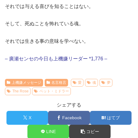
それでは与える喜びを知ることはない。
そして、死ぬことを怖れている魂。
それでは生きる事の意味を学べない。
– 廣瀬センセの今日も上機嫌リーダー *1,776 –
上機嫌メッセージ
名言格言
愛
魂
夢
The Rose
ベット・ミドラー
シェアする
X
Facebook
はてブ
LINE
コピー