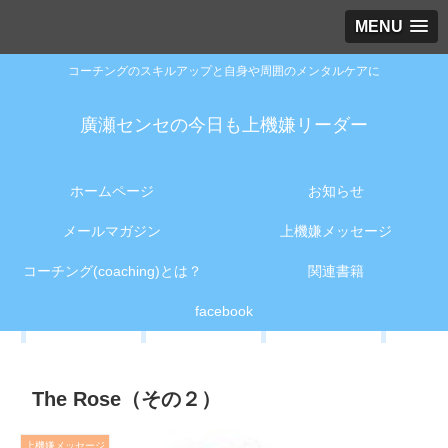
MENU
コーチングのスキルアップと自身や周囲のメンタルケアに
廣瀬センセの今日も上機嫌リーダー
ホームページ
お知らせ
メールマガジン
上機嫌メッセージ
コーチング(coaching)とは？
関連書籍
facebook
The Rose（その２）
上機嫌メッセージ