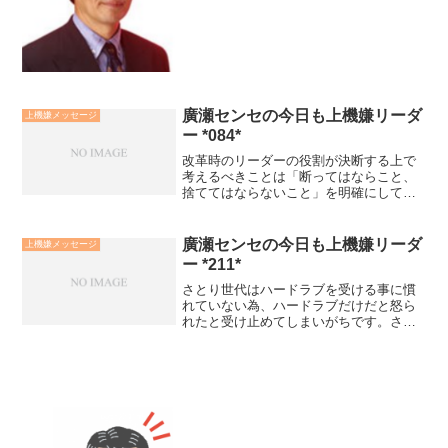
せん。私は自力のみ、他力のみにも偏ら
ず、目的適に、各宗教、宗派の強みを活
用する実践者でありたいと...
廣瀬センセの今日も上機嫌リーダ
上機嫌メッセージ
ー *084*
改革時のリーダーの役割が決断する上で
考えるべきことは「断ってはならこと、
捨ててはならないこと」を明確にしてい
くことだと思います。このプロセスは、
リーダー自身の価値観を見つめていくこ
とでもあります。以前、小泉元首相が
廣瀬センセの今日も上機嫌リーダ
上機嫌メッセージ
「リーダーは孤独に耐えねば...
ー *211*
さとり世代はハードラブを受ける事に慣
れていない為、ハードラブだけだと怒ら
れたと受け止めてしまいがちです。さと
り世代を育成する為には「ソフトラブと
ハードラブのバランス」をとっていくこ
とがポイントです。彼らは他人の気持ち
には敏感なので、愛情から...