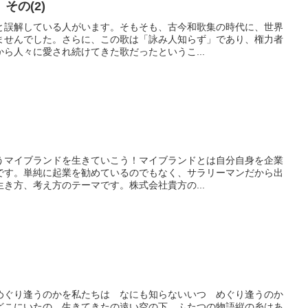
その(2)
と誤解している人がいます。そもそも、古今和歌集の時代に、世界
ませんでした。さらに、この歌は「詠み人知らず」であり、権力者
ら人々に愛され続けてきた歌だったというこ...
うマイブランドを生きていこう！マイブランドとは自分自身を企業
です。単純に起業を勧めているのでもなく、サラリーマンだから出
き方、考え方のテーマです。株式会社貴方の...
めぐり逢うのかを私たちは なにも知らないいつ めぐり逢うのか
どこにいたの 生きてきたの遠い空の下 ふたつの物語縦の糸はあ