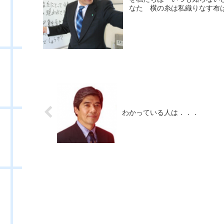
なた 横の糸は私織りなす布は
わかっている人は．．．