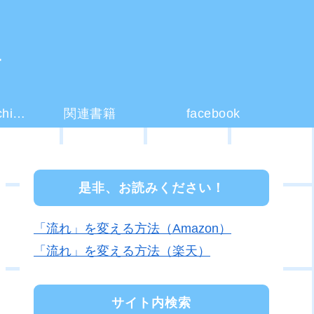
ー
コーチング(coaching)とは？
関連書籍
facebook
是非、お読みください！
「流れ」を変える方法（Amazon）
「流れ」を変える方法（楽天）
サイト内検索