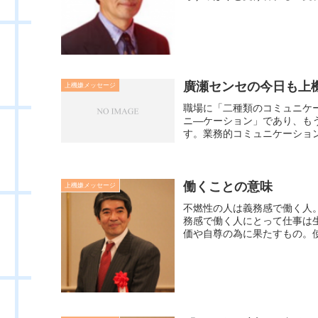
廣瀬センセの今日も上機嫌
上機嫌メッセージ
職場に「二種類のコミュニケ
ニ―ケーション」であり、も
す。業務的コミュニケーション
働くことの意味
上機嫌メッセージ
不燃性の人は義務感で働く人
務感で働く人にとって仕事は
価や自尊の為に果たすもの。使