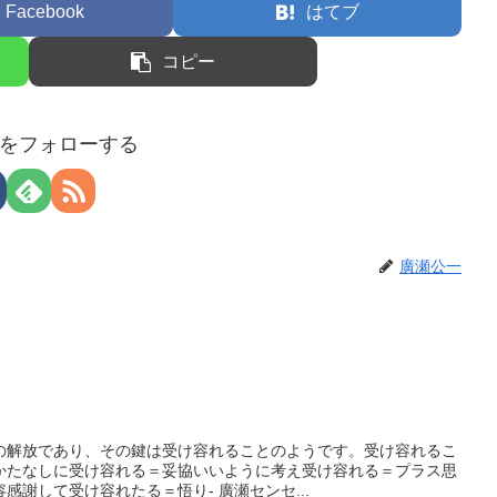
Facebook
はてブ
コピー
をフォローする
廣瀬公一
の解放であり、その鍵は受け容れることのようです。受け容れるこ
かたなしに受け容れる＝妥協いいように考え受け容れる＝プラス思
感謝して受け容れたる＝悟り- 廣瀬センセ...