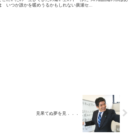
 いつか誰かを暖めうるかもしれない廣瀬セ...
見果てぬ夢を見．．．