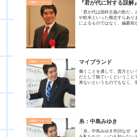
『君が代に対する誤解』
上機嫌メッセージ
「君が代は国粋主義の歌だ」
や欧米といった概念すらあり
によるものではなく、編纂前か
マイブランド
上機嫌メッセージ
働くことを通して、貴方とい
だとして観ていくということ
来ないというものでもなく、生
糸：中島みゆき
上機嫌メッセージ
「糸」中島みゆき作詞なぜ 
を私たちは いつも知らない