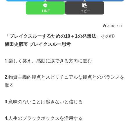
LINE
コピー
2018.07.11
「
ブレイクスルーするための10＋1の発想法
」その①
飯田史彦
著
ブレイクスルー思考
1.
楽しく笑え、感動に涙できる方向に進む
2.
物資主義的観点とスピリチュアルな観点とのバランスを
取る
3.
意味のないことは起きないと信じる
4.
人生のブラックボックスを活用する