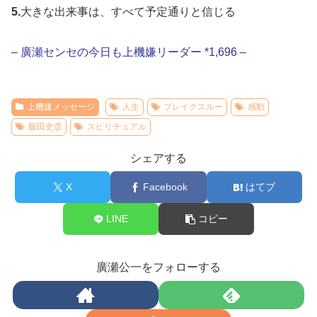
5.
大きな出来事は、すべて予定通りと信じる
– 廣瀬センセの今日も上機嫌リーダー *1,696 –
上機嫌メッセージ
人生
ブレイクスルー
感動
飯田史彦
スピリチュアル
シェアする
X
Facebook
はてブ
LINE
コピー
廣瀬公一をフォローする