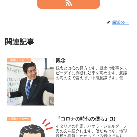
廣瀬公一
関連記事
観念
上機嫌メッセージ
観念とは心の見方です。観念は物事をス
ピーデイに判断し効率を高めます。意識
の海の図で言えば、中層意識です。個人
レベルは自分目線、社会レベルは人間目
線です。この潮に乗って進んでいると思
わめ方向に行ってしまう危険性がありま
す。コロナ禍につい、それ...
『コロナの時代の僕ら』(1)
上機嫌メッセージ
イタリアの作家、パオラ・ジョルダーノ
氏の文を紹介します。僕たちは今、地球
規模の病気にかかっている最中であり、