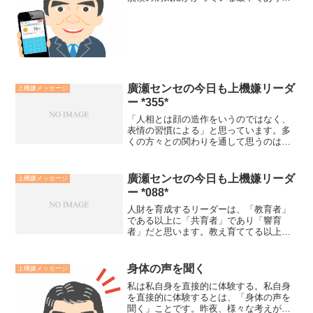
パンデミックが僕らの文明をレントゲン
にかけているところだ。パンデミックと
いうエックス線が、文明の炎症を起こし
ている部位を写真に写し出...
廣瀬センセの今日も上機嫌リーダ
上機嫌メッセージ
ー *355*
「人相とは顔の造作をいうのではなく、
表情の習慣による」と思っています。多
くの方々との関わりを通して思うのは、
豊かな人達に共通しているのは、人相が
善いということです。人が寄ってくる笑
顔で、周りをパッと明るくする様な笑顔
廣瀬センセの今日も上機嫌リーダ
上機嫌メッセージ
の持ち主です。それは生ま...
ー *088*
人財を育成するリーダーは、「教育者」
である以上に「共育者」であり「響育
者」だと思います。教え育ててる以上
に、自分も共に育つ生き方をし、その姿
勢を通して他人に影響を与えていく人で
す。その在り方に他人は言行一致の信頼
身体の声を聞く
上機嫌メッセージ
感と自ら成長したいというモチ...
私は私自身を直接的に体験する。私自身
を直接的に体験するとは、「身体の声を
聞く」ことです。昨夜、様々な考えが頭