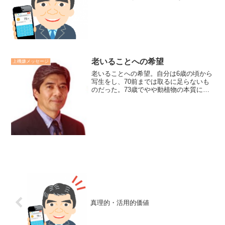
をよぎり、なかなか眠れませんでした。
頭の中であれこれ対話していることに気
づき、そこから離れ、自分の呼吸や体感
に意識を向けていると安ら...
老いることへの希望
上機嫌メッセージ
老いることへの希望。自分は6歳の頃から
写生をし、70前までは取るに足らないも
のだった。73歳でやや動植物の本質に迫
ることができるようになった。80歳にな
ればますます進歩し、90歳で奥義を極
め、100歳になれば神業と言われ、110才
を超えれば...
真理的・活用的価値