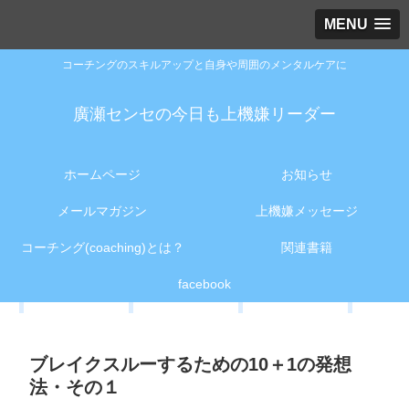
MENU
コーチングのスキルアップと自身や周囲のメンタルケアに
廣瀬センセの今日も上機嫌リーダー
ホームページ
お知らせ
メールマガジン
上機嫌メッセージ
コーチング(coaching)とは？
関連書籍
facebook
ブレイクスルーするための10＋1の発想
法・その１