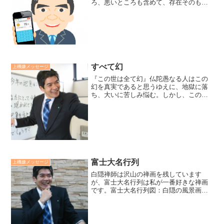
ろ、悪いところも含めて、存在そのもの
を肯定する『自己肯定感』を力づけ合え
る。 うまくいった結果からも、うまくい
かなかった結果よりも、その結果の原因
を学び、次のアクション...
すべて幻
上機嫌メッセージ
『この世は全て幻』仏陀愚なる人はこの
幻を真実であると思うゆえに、地獄に落
ち、大いに苦しみ悩む。しかし、この幻
を離れて、また違った真実の世というも
のがあるわけではない。そして、この幻
の世の中に在って、幻を幻と知って、生
きているがゆえに、賢い人...
富士大名行列
上機嫌メッセージ
白隠禅師は沢山の禅画を残しています
が、富士大名行列は私が一番好きな禅画
です。富士大名行列図：白隠の風景画皆
さんのなかにもこの絵をどこかで見たこ
とがあるなぁと言う方も結構おられるか
もしれん。実は、日めくりをくださった
友人の禅僧というのは、富士...