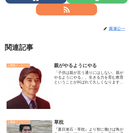
廣瀬公一
関連記事
親がやるようにやる
上機嫌メッセージ
「子供は親が言う通りにはしない、親が
やるようにやる」。生きる力を育む教育
ということが叫ばれて久しくなります。
子供の生きる力を育む為には、「まず親
が善き希望と共に、明るく真摯に努力す
る姿」を子供に見せていくことです。廣
瀬センセの今日も上機嫌リ...
草枕
上機嫌メッセージ
『夏目漱石・草枕』より智に働けば角が