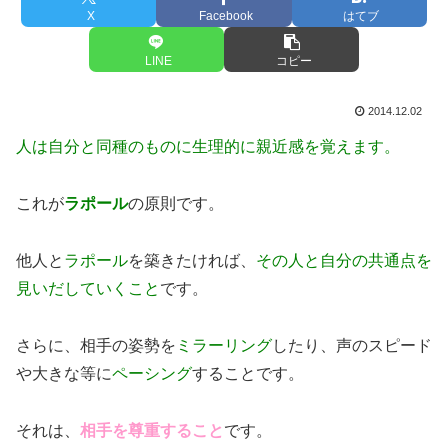
X
Facebook
はてブ
LINE
コピー
2014.12.02
人は自分と同種のものに生理的に親近感を覚えます。
これが
ラポール
の原則です。
他人と
ラポール
を築きたければ、
その人と自分の共通点を
見いだしていくこと
です。
さらに、相手の姿勢を
ミラーリング
したり、声のスピード
や大きな等に
ペーシング
することです。
それは、
相手を尊重すること
です。