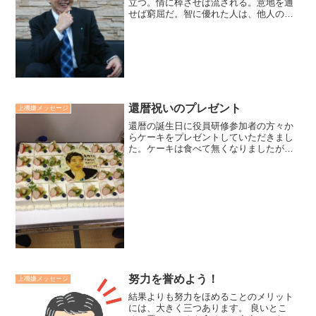
立つ。情に棹させば流される。意地を通
せば窮屈だ。智に優れた人は、他人の誤
りが目について、指摘をするので角が立
つ。情に流されると冷静な判断ができな
くなる。意地とはかくあるべきという理
想論に固執すると窮屈にな...
還暦祝いのプレゼント
上機嫌メッセージ
還暦の誕生日に役員研修参加者の方々か
らケーキをプレゼントしていただきまし
た。ケーキは食べて無くなりましたが、
頂いた感謝と感動は今も私の心に有りま
す。- 廣瀬センセの今日も上機嫌リーダー
*1,975 -
努力を誉めよう！
上機嫌メッセージ
結果よりも努力をほめることのメリット
には、大きく三つあります。 良いとこ