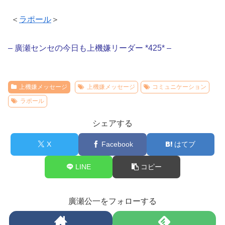
＜
ラポール
＞
– 廣瀬センセの今日も上機嫌リーダー *425* –
上機嫌メッセージ
上機嫌メッセージ
コミュニケーション
ラポール
シェアする
X
Facebook
はてブ
LINE
コピー
廣瀬公一をフォローする