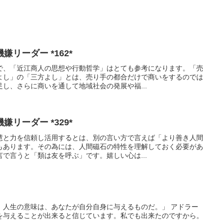
リーダー *162*
で、「近江商人の思想や行動哲学」はとても参考になります。「売
よし」の「三方よし」とは、売り手の都合だけで商いをするのでは
し、さらに商いを通して地域社会の発展や福...
リーダー *329*
慧と力を信頼し活用するとは、別の言い方で言えば「より善き人間
もあります。その為には、人間磁石の特性を理解しておく必要があ
で言うと「類は友を呼ぶ」です。嬉しい心は...
。人生の意味は、あなたが自分自身に与えるものだ。」 アドラー
を与えることが出来ると信じています。私でも出来たのですから。