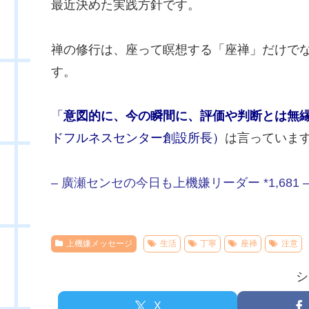
最近決めた実践方針です。
禅の修行は、座って瞑想する「座禅」だけで
す。
「
意図的に、今の瞬間に、評価や判断とは無
ドフルネスセンター創設所長）
は言っていま
– 廣瀬センセの今日も上機嫌リーダー *1,681 
上機嫌メッセージ
生活
丁寧
座禅
注意
シ
X