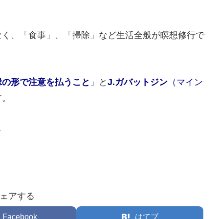
なく、「食事」、「掃除」など生活全般が瞑想修行で
縁の形で注意を払うこと
」
と
J.ガバットジン
（マイン
す。
–
ェアする
Facebook
はてブ