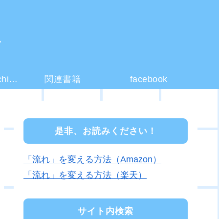
ー
コーチング(coaching)とは？
関連書籍
facebook
是非、お読みください！
「流れ」を変える方法（Amazon）
「流れ」を変える方法（楽天）
サイト内検索