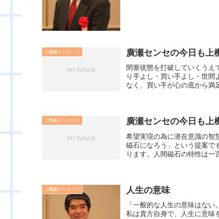
廣瀬センセの今日も上機嫌
上機嫌メッセージ
閉塞状態を打破していくうえ
り手よし・買い手よし・世間
なく、買い手が心の底から満足
廣瀬センセの今日も上機嫌
上機嫌メッセージ
希望実現の為に潜在意識の智
磁石になろう」という提案で
ります。人間磁石の特性は一言
人生の意味
上機嫌メッセージ
「一般的な人生の意味はない
私は貴方自身で、人生に意味