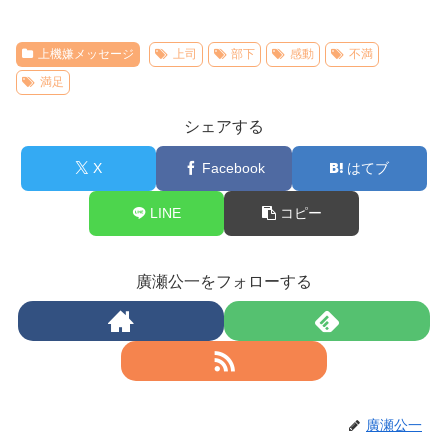
上機嫌メッセージ
上司
部下
感動
不満
満足
シェアする
X
Facebook
はてブ
LINE
コピー
廣瀬公一をフォローする
廣瀬公一