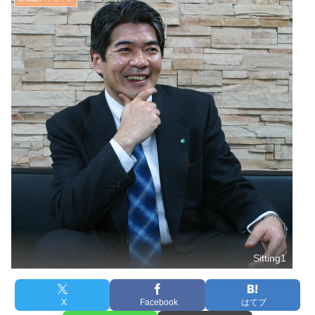
Sitting1
X
Facebook
はてブ