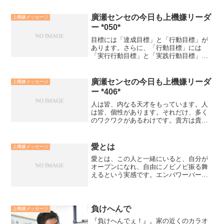
廣瀬センセの今日も上機嫌リーダ
上機嫌メッセージ
ー *050*
目標には「達成目標」と「行動目標」が
あります。さらに、「行動目標」には
「実行行動目標」と「実践行動目標」が
あります。 成功公式 Ｂｅ（在り方）＋Ｄ
ｏ（やり方）＝Ｈａｖｅ（結果）でいう
ならば、達成目標はHave目標 実行行動目
廣瀬センセの今日も上機嫌リーダ
上機嫌メッセージ
標はDo目標 実...
ー *406*
人は皆、内なる天才をもっています。人
は皆、個性があります。それだけ、多く
のワクワクがあるわけです。貴方は貴方
のワクワクを追求し実践していくこと
が、貴方の内なる天才への道です。それ
が自分自身という存在に対してもっとも
愛とは
上機嫌メッセージ
責任ある態度です。その生き...
愛とは、この人と一緒にいると、自分が
オープンになれ、自由にノビノビ振る舞
えるという実感です。エンバワーパーソ
ンとは、まさに貴方にとって愛を実感で
きる人です。貴方の夢をわかってくれる
人、そして貴方の苦しみをわかってくれ
る人がいることが、貴方を...
負けへんで
上機嫌メッセージ
『負けへんでぇ！』。家の近くのカラオ