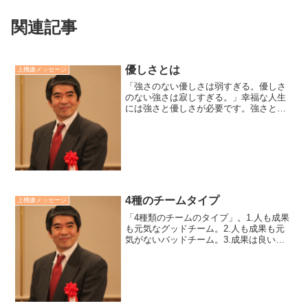
関連記事
優しさとは
上機嫌メッセージ
「強さのない優しさは弱すぎる。優しさ
のない強さは寂しすぎる。」幸福な人生
には強さと優しさが必要です。強さとは
力です。財力、能力などです。優しさと
は愛です。家族愛、利他愛などです。力
だけを追い求め固執した人の人生は孤独
です。しかし、力がないと...
4種のチームタイプ
上機嫌メッセージ
「4種類のチームのタイプ」。1.人も成果
も元気なグッドチーム。2.人も成果も元
気がないバッドチーム。3.成果は良いが
人が潰れていく軍隊型あるいは個人奮闘
型。4.表面的には人は元気に見えるが成
果が悪いサークル型もしくは目標未達
型。「貴方のチー...