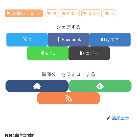
上機嫌メッセージ
神
間違い
正当化
人
シェアする
X
Facebook
はてブ
LINE
コピー
廣瀬公一をフォローする
廣瀬公一