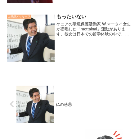
もったいない
上機嫌メッセージ
ケニアの環境保護活動家 W.マータイ女史
が提唱した「mottainai」運動がありま
す。彼女は日本での留学体験の中で、
「もったいない」という言葉に込められ
た日本人のリスペクト（尊敬）の心を感
じました。もったいないの心があるかな
いかが「ケチ」...
仏の慈悲