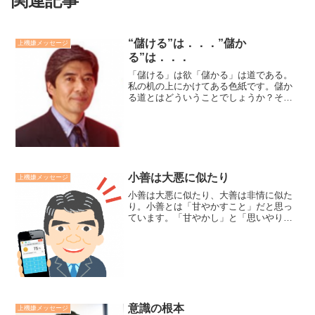
関連記事
“儲ける”は．．．”儲か
上機嫌メッセージ
る”は．．．
「儲ける」は欲「儲かる」は道である。
私の机の上にかけてある色紙です。儲か
る道とはどういうことでしょうか？その
ことを考えていた時、近江商人の根本哲
学「三方よし」を思いました。三方よし
とは、売り手よし・買い手よし・世の中
よしの理念で商いをするこ...
小善は大悪に似たり
上機嫌メッセージ
小善は大悪に似たり、大善は非情に似た
り。小善とは「甘やかすこと」だと思っ
ています。「甘やかし」と「思いやり」
の違いは何でしょうか？その鍵は「利己
心と利他心のバランス」ではないでしょ
うか。利己心が利他心を上回った時、甘
やかしに、利他心が利己心...
意識の根本
上機嫌メッセージ