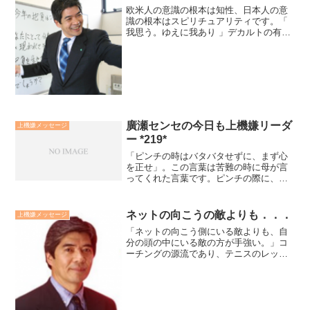
欧米人の意識の根本は知性、日本人の意
識の根本はスピリチュアリティです。「
我思う。ゆえに我あり 」デカルトの有名
な言葉です。欧米人の人間観の根本は思
考。思考は物質と精神、自分と他者、人
間と自然という様に分離します。日本人
の人間観の根本は霊性...
廣瀬センセの今日も上機嫌リーダ
上機嫌メッセージ
ー *219*
「ピンチの時はバタバタせずに、まず心
を正せ」。この言葉は苦難の時に母が言
ってくれた言葉です。ピンチの際に、焦
りや失望などの負の心の状態で現実に向
かってもうまくいきません。現実を見ま
いとして逃避していても状況はさらに悪
ネットの向こうの敵よりも．．．
上機嫌メッセージ
化します。心を正すとは「...
「ネットの向こう側にいる敵よりも、自
分の頭の中にいる敵の方が手強い。」コ
ーチングの源流であり、テニスのレッス
ンプロであるＴ.ギャルウェイの言葉で
す。私達は自分自身を制限し縛り付けも
のを他人や環境のせいにしがちです。し
かし、本当の原因は自分の...