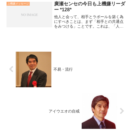
廣瀬センセの今日も上機嫌リーダ
上機嫌メッセージ
ー *128*
他人と会って、相手とラポールを築く為
にすべきことは、まず「相手との共通点
をみつける」ことです。これは、「人は
自分と似かよった者に無意識に親近感を
覚える」という原則に一致します。次に
すべきことは、「相手の関心事を見い出
し、その関心事に関心を示...
不易・流行
アイウエオの自戒