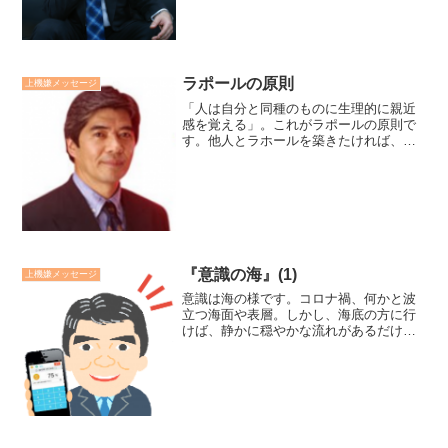
齢的にも峠を越えており、家...
ラポールの原則
上機嫌メッセージ
「人は自分と同種のものに生理的に親近
感を覚える」。これがラポールの原則で
す。他人とラホールを築きたければ、そ
の人と自分の共通点を見いだしていくこ
とです。さらに、相手の姿勢をミラーリ
ングしたり、声のスピードや大きな等に
ペーシングすることです。...
『意識の海』(1)
上機嫌メッセージ
意識は海の様です。コロナ禍、何かと波
立つ海面や表層。しかし、海底の方に行
けば、静かに穏やかな流れがあるだけで
す。明日から、添付した意識の海のレジ
メを使って、海面、表層、中層、深層の
特性とその活用法を配信します。廣瀬セ
ンセの今日も上機嫌リーダ...