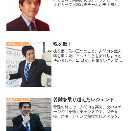
ルドカップ日本代表チームが史上初とな
る決勝トーナメントに進出し、そのプレ
ーで多くの感動を与えくれました。残念
ながら、南アフリカ戦には敗れてしまい
ましたが、この数年間をや...
魂を磨く
上機嫌メッセージ
魂を磨く為の三つのこと。人間力を鍛え
魂を磨く為に三つのことを実践しようと
決めました。1. 日々、何気ないことに感
謝する。2. 試練、苦難の時に愚痴、泣き
言を言わない、思わない、リセットす
る。3. 愛ある言動に心がける。こんな生
き方に宇宙は応...
苦難を乗り越えたレジェンド
上機嫌メッセージ
苦難の時こそ、人間力を高め、次のステ
ージの門を拓くチャンスです。ソチ五
輪、スキージャンプ競技で銀メダルを獲
得したレジェンド葛西選手、新年早々の
表彰台、素晴らしいですね。それまで五
輪で一度もメダルを手にしておらず、年