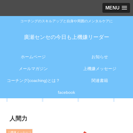
MENU
コーチングのスキルアップと自身や周囲のメンタルケアに
廣瀬センセの今日も上機嫌リーダー
ホームページ
お知らせ
メールマガジン
上機嫌メッセージ
コーチング(coaching)とは？
関連書籍
facebook
人間力
上機嫌メッセージ