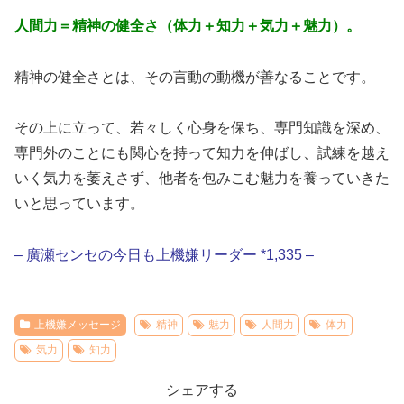
人間力＝精神の健全さ（体力＋知力＋気力＋魅力）。
精神の健全さとは、その言動の動機が善なることです。
その上に立って、若々しく心身を保ち、専門知識を深め、
専門外のことにも関心を持って知力を伸ばし、試練を越え
いく気力を萎えさず、他者を包みこむ魅力を養っていきた
いと思っています。
– 廣瀬センセの今日も上機嫌リーダー *1,335 –
上機嫌メッセージ
精神
魅力
人間力
体力
気力
知力
シェアする