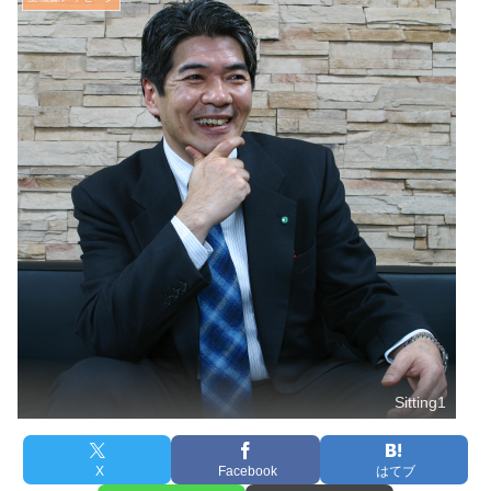
Sitting1
X
Facebook
はてブ