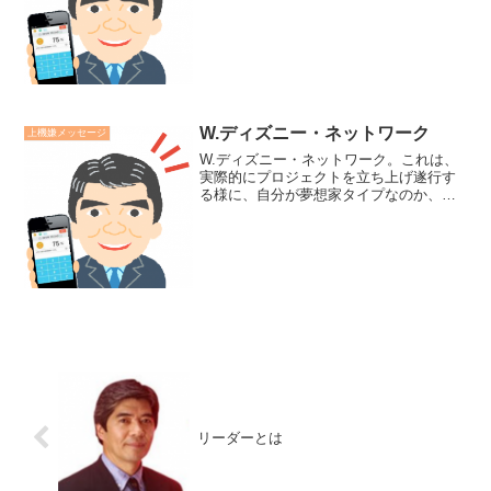
対は「当たり前」です。当たり前だと思
う心は、不足や不満をもたらします。し
てもらって有り難い、言ってもらって有
り難い、何事もなくて有り...
W.ディズニー・ネットワーク
上機嫌メッセージ
W.ディズニー・ネットワーク。これは、
実際的にプロジェクトを立ち上げ遂行す
る様に、自分が夢想家タイプなのか、現
実主義者タイプなのか、批評家タイプな
のかを認識し、自ら強味を生かし、弱味
を他者に補って貰う方法です。このネッ
トワークが成功する鍵は...
リーダーとは