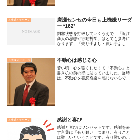
廣瀬センセの今日も上機嫌リーダ
上機嫌メッセージ
ー *162*
閉塞状態を打破していくうえで、「近江
商人の思想や行動哲学」はとても参考に
なります。「売り手よし・買い手よし・
世間よし」の「三方よし」とは、売り手
の都合だけで商いをするのではなく、買
い手が心の底から満足し、さらに商いを
不動心は感じる心
上機嫌メッセージ
通して地域社会の発展や福...
若い頃、心を強くしたくて「不動心」と
書き机の前の壁に貼っていました。当時
は、不動心を喜怒哀楽を感じない心であ
るかのように錯覚していました。現在
は、強い心とは感じる心であり、「喜び
過ぎない」「落ち込み過ぎない」気づき
復元力あるしなやかな心と考...
感謝と喜び
上機嫌メッセージ
感謝と喜びはワンセットです。感謝を表
す言葉は「有り難い」つまり、有りこと
は難しいということです。有り難いの反