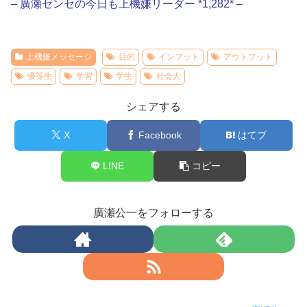
– 廣瀬センセの今日も上機嫌リーダー *1,282* –
上機嫌メッセージ
目的
インプット
アウトプット
優等生
学習
学生
社会人
シェアする
X
Facebook
はてブ
LINE
コピー
廣瀬公一をフォローする