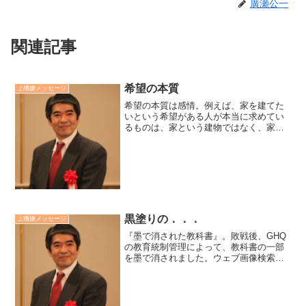
廣瀬公一
関連記事
希望の本質
上機嫌メッセージ
希望の本質は感情。例えば、家を建てた
いという希望がある人が本当に求めてい
るものは、家という建物ではなく、家族
団欒の安らぎかもしれません。家族団欒
の安らぎが目的なら、家を建てる以前に
も、他の方法でも味わうことが出来ま
す。目的がはっきりしている...
黒塗りの．．．
上機嫌メッセージ
『墨で消された教科書』。敗戦後、GHQ
の教育統制管理によって、教科書の一部
を墨で消されました。ウェブ画像検索し
てみますと、墨で消された教科書の写真
が多数ありました。写真などはページの
文章がほとんど、読めないく消されてい
ます。消されてはならな...