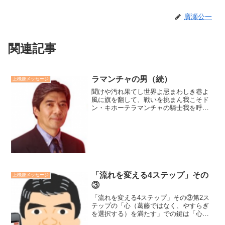
廣瀬公一
関連記事
ラマンチャの男（続）
上機嫌メッセージ
聞けや汚れ果てし世界よ忌まわしき巷よ
風に旗を翻して、戦いを挑まん我こそド
ン・キホーテラマンチャの騎士我を呼ぶ
宿命（さだめ）風は如何に激しくとも道
は険しくとも我は進まん、光を目指し聞
けや邪（よこしま）なる者よ今や来れり
汝らの崩れ去る時が「ラマ...
「流れを変える4ステップ」その
上機嫌メッセージ
③
「流れを変える4ステップ」その③第2ス
テップの「心（葛藤ではなく、やすらぎ
を選択する）を満たす」での鍵は「心の
やすらぎ」を唯一の目標に設定すること