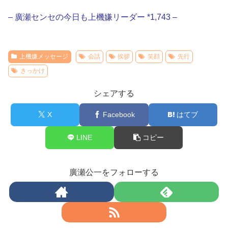
– 廣瀬センセの今日も上機嫌リーダー *1,743 –
上機嫌メッセージ
会話
挨拶
笑顔
先行
きっかけ
シェアする
X
Facebook
はてブ
LINE
コピー
廣瀬公一をフォローする