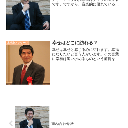
です。ですから、音楽的に優れているだ
けでなく、不易のモットーである「メン
タルハーモニー」の精神を愛し大切にし
ます。同時に時代と共に変化する学生気
質に合わせ、柔軟に指導し...
幸せはどこに訪れる？
上機嫌メッセージ
幸せは幸せと感じる心に訪れます。幸福
になりたいと言う人がいます。その言葉
に幸福は追い求めるものという前提を感
じます。その考え方は、現在に不足や不
満を生み、その不足不満が現実を創りが
ちです。幸福感とは、不足不満の解消で
はなく、今 頂いているこ...
重ね合わせ法