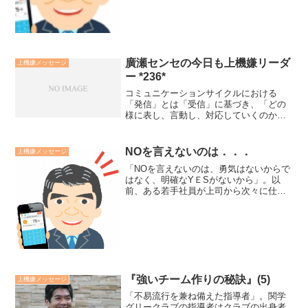
です。心は良く思われた、評価された
い、失敗したくない、勝ちたい等と様々
な目標を忙しく追いかけよ...
廣瀬センセの今日も上機嫌リーダ
上機嫌メッセージ
ー *236*
コミュニケーションサイクルにおける
「発信」とは「受信」に基づき、「どの
様に表し、言動し、対応していくのか」
ということです。他人と良好なコミュニ
ケーションをとれる人は良い人間関係を
築きます。同様に自分自身、人生と良好
NOを言えないのは．．．
上機嫌メッセージ
なコミュニケーションをとれ...
「NOを言えないのは、勇気はないからで
はなく、明確なYＥSがないから」。以
前、ある若手社員が上司から次々に仕事
を言いつけられ、断る勇気がないとの悩
みを相談された時にしたアドバイスで
す。それ以来、彼は今日一日に達成する
仕事の目標を上司に伝え断...
『強いチーム作りの秘訣』(5)
上機嫌メッセージ
「不易流行を兼ね備えた指導者」。関学
グリークラブの指導者はクラブの出身者