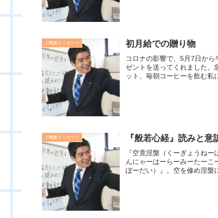
初月給での贈り物
上機嫌メッセージ
コロナの影響で、5月7日か
ゼントを送ってくれました。
ット、毎朝コーヒーを飲む私には
『般若心経』読みと意
上機嫌メッセージ
『空竟涅槃（くーぎょうねー
んにゃーはーらーみーたーこ
ぼーだい）』。空を修め涅槃に