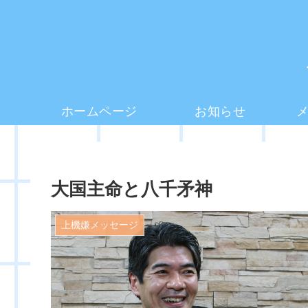
ホームページ
お知らせ
大国主命と八千矛神
上機嫌メッセージ