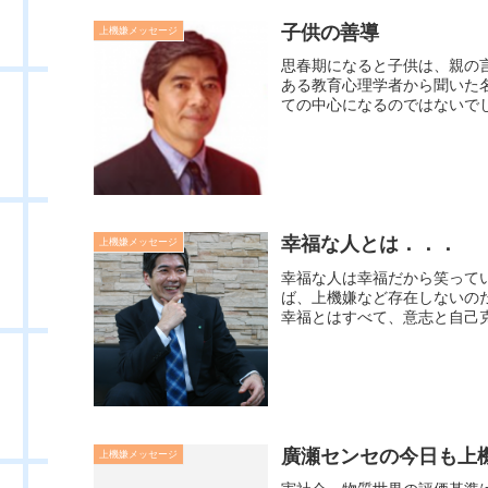
子供の善導
上機嫌メッセージ
思春期になると子供は、親の
ある教育心理学者から聞いた
ての中心になるのではないでし
幸福な人とは．．．
上機嫌メッセージ
幸福な人は幸福だから笑って
ば、上機嫌など存在しないの
幸福とはすべて、意志と自己克
廣瀬センセの今日も上機嫌
上機嫌メッセージ