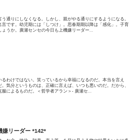
言う通りにしなくなる。しかし、親がやる通りにするようになる。
名言です。幼児期には「しつけ」。思春期期以降は「感化」。子育
ょうか。廣瀬センセの今日も上機嫌リーダー...
いるわけではない。笑っているから幸福になるのだ。本当を言え
だ。気分というものは、正確に言えば、いつも悪いのだ。だから、
服によるものだ。＜哲学者アラン＞- 廣瀬セ...
リーダー *142*