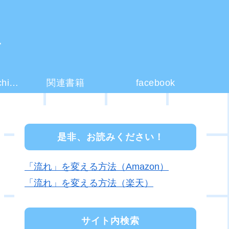
ー
コーチング(coaching)とは？
関連書籍
facebook
是非、お読みください！
「流れ」を変える方法（Amazon）
「流れ」を変える方法（楽天）
サイト内検索