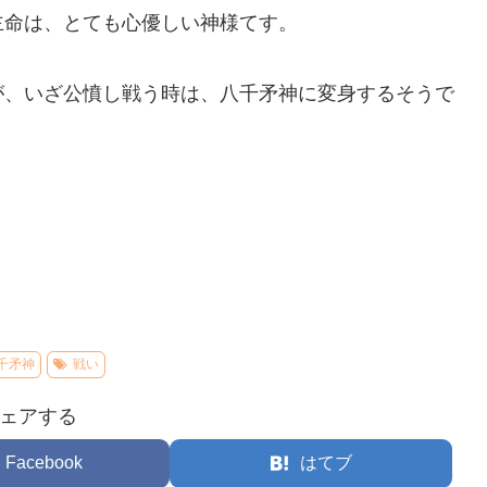
主命は、とても心優しい神様てす。
が、いざ公憤し戦う時は、八千矛神に変身するそうで
千矛神
戦い
ェアする
Facebook
はてブ