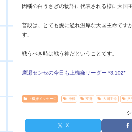
因幡の白うさぎの物語に代表される様に大国
普段は、とても愛に溢れ温厚な大国主命てす
す。
戦うべき時は戦う神だということてす。
廣瀬センセの今日も上機嫌リーダー *3,102*
上機嫌メッセージ
神様
変身
大国主命
八
シ
X