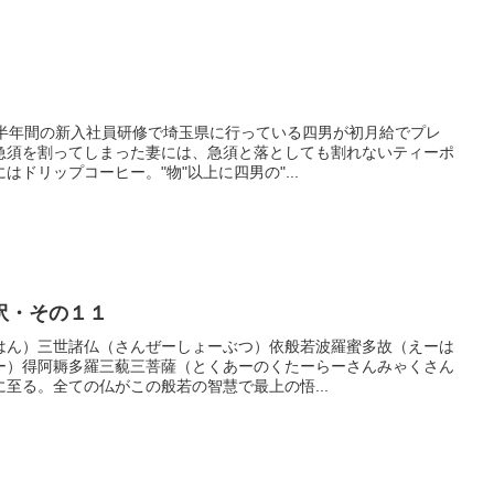
ら半年間の新入社員研修で埼玉県に行っている四男が初月給でプレ
急須を割ってしまった妻には、急須と落としても割れないティーポ
ドリップコーヒー。"物"以上に四男の"...
訳・その１１
はん）三世諸仏（さんぜーしょーぶつ）依般若波羅蜜多故（えーは
ー）得阿耨多羅三藐三菩薩（とくあーのくたーらーさんみゃくさん
至る。全ての仏がこの般若の智慧で最上の悟...