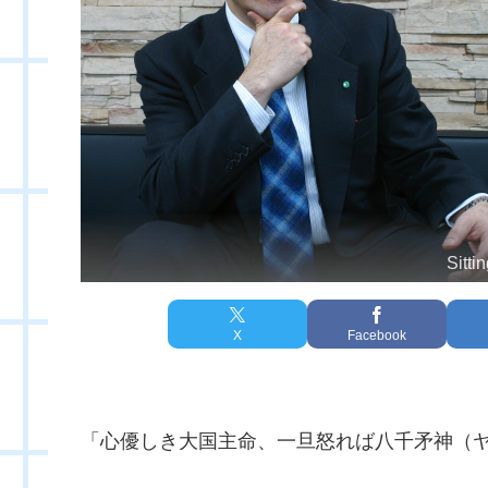
Sitti
X
Facebook
「心優しき大国主命、一旦怒れば八千矛神（