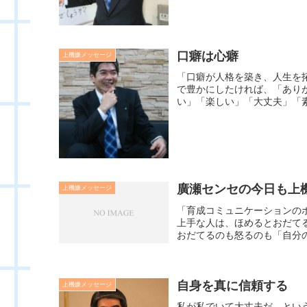
口癖は心癖
上機嫌メッセージ
「口癖が人格を築き、人生を
で豊かにしたければ、「あり
い」「楽しい」「大丈夫」「素
廣瀬センセの今日も上機嫌
上機嫌メッセージ
「育成コミュニケーションの
上手な人は、ほめるとおだて
おだてるのも怒るのも「自分の
自身を真に信頼する
上機嫌メッセージ
私が私でいて大丈夫だ。とい