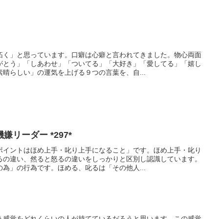
拓く」と思っています。口癖は心癖と言われてきました。物心両面
がとう」「しあわせ」「ついてる」「大好き」「愛してる」「嬉し
晴らしい」の運気を上げる９つの言葉を、自...
リーダー *297*
ポイントはほめ上手・叱り上手になること」です。ほめ上手・叱り
るの違い、然ると怒るの違いをしっかりと区別し認識しています。
為」の行為です。ほめる、叱るは「その他人...
う感覚をどれくらいの人が持てているだろうと思います。この感覚