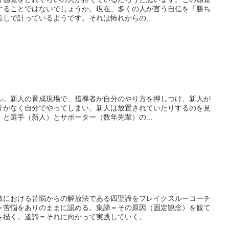
することではないでしょうか。現在、多くの人が言う自信を「勝ち
しで計っているようです。それは怖れからの...
ル。新人の育成現場で、指導者が自分のやり方を押しつけ、新人が
りがなく自分でやってしまい、新人は放置されていたりするのを見
と選手（新人）とサポーター（数年先輩）の...
教における苦悩からの解放法である四聖諦をブレイクスルーコーチ
＝苦悩をありのままに認める。集諦＝その原因（固定観念）を観て
描く。道諦＝それに向かって実践していく。...