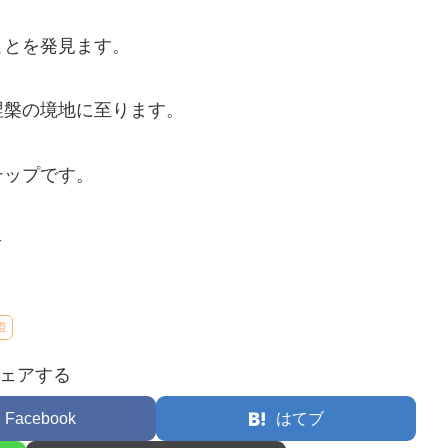
ことを発見ます。
涅槃の境地に至ります。
テップです。
–
道
ェアする
Facebook
はてブ