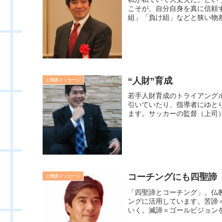
こそが、自分自身を真に信頼
組」「負け組」などと狭い物差
“人財”育成
上機嫌メッセージ
若手人財育成のトライアング
引いていたり、指導者にゆと
ます。サッカーの監督（上司）
コーチングにも四聖諦
上機嫌メッセージ
「四聖諦とコーチング」。仏
ングに活用しています。苦諦
いく。滅諦＝ゴールビジョンを