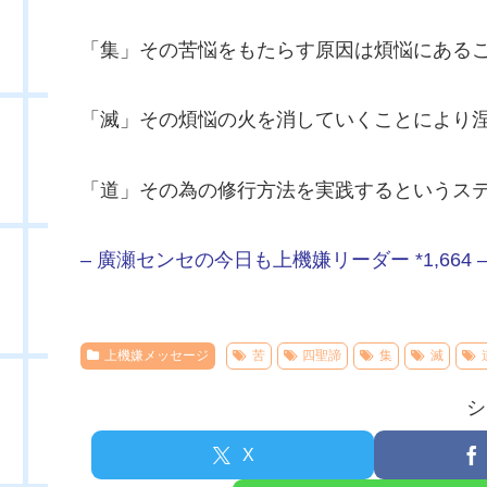
「集」その苦悩をもたらす原因は煩悩にある
「滅」その煩悩の火を消していくことにより
「道」その為の修行方法を実践するというス
– 廣瀬センセの今日も上機嫌リーダー *1,664 
上機嫌メッセージ
苦
四聖諦
集
滅
シ
X