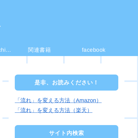
ー
コーチング(coaching)とは？
関連書籍
facebook
是非、お読みください！
「流れ」を変える方法（Amazon）
「流れ」を変える方法（楽天）
サイト内検索