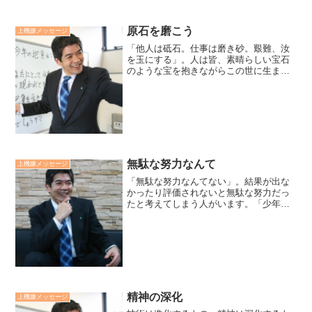
原石を磨こう
上機嫌メッセージ
「他人は砥石。仕事は磨き砂。艱難、汝
を玉にする」。人は皆、素晴らしい宝石
のような宝を抱きながらこの世に生まれ
てきたと思っています。しかし、ダイア
モンドでもルビーでも、どんな宝石でも
原石は輝いていません。その原石を磨き
輝かせてくれるものは、他...
無駄な努力なんて
上機嫌メッセージ
「無駄な努力なんてない」。結果が出な
かったり評価されないと無駄な努力だっ
たと考えてしまう人がいます。「少年
よ、大志を抱け」と言ったクラーク博士
の真意は何でしょうか？「人も我もの幸
福に貢献する自分になるという希望を目
指して、努力を積み重ねてい...
精神の深化
上機嫌メッセージ