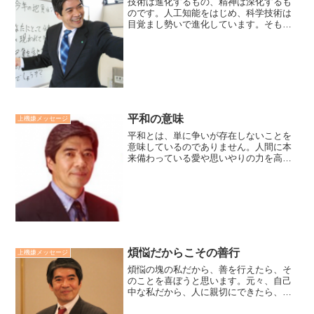
技術は進化するもの、精神は深化するも
のです。人工知能をはじめ、科学技術は
目覚まし勢いで進化しています。そもそ
も、技術のテーマは「How」どうやって
より早く、より効率的にを進化させるこ
とです。精神のテーマは「Why」なぜ行
うのか、なぜ働くのか...
平和の意味
上機嫌メッセージ
平和とは、単に争いが存在しないことを
意味しているのでありません。人間に本
来備わっている愛や思いやりの力を高
め、怒りや嫉妬心をなくし資質を高める
利他の行いをすることが平和の意味だと
思っています。個人の家庭、社会への利
他の実践が世界平和につなが...
煩悩だからこその善行
上機嫌メッセージ
煩悩の塊の私だから、善を行えたら、そ
のことを喜ぼうと思います。元々、自己
中な私だから、人に親切にできたら、喜
ぼう。元々、ネクラな私だから、明るい