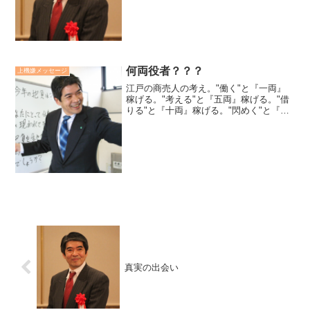
朗らかにできたら、喜ぼう。元々、頑固
者の私だから、素直になれたら、喜ぼ
う。元々、心配性の私だから...
何両役者？？？
上機嫌メッセージ
江戸の商売人の考え。"働く"と『一両』
稼げる。"考える"と『五両』稼げる。"借
りる"と『十両』稼げる。"閃めく"と『百
両』稼げる。"捨てる"と『千両』稼げ
る。"無欲"に働くと『万両』稼げる。
「なるほどなぁ」と思いました。「私は
何両役者だろう...
真実の出会い