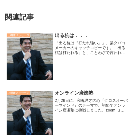
関連記事
出る杭は．．．
上機嫌メッセージ
「出る杭は『打たれ強い』」。某タバコ
メーカーのキャッチコピーです。「出る
杭は打たれる」と、ことわざで言われて
きました。しかし、弱い者イジメの現代
社会、「出ない杭を、さらに打つ」風潮
を感じています。どっちにしても打たれ
るなら、自ら立ち上がる出...
オンライン廣瀬塾
上機嫌メッセージ
2月28日に、和魂洋才の心『クロスオーバ
ーマインド』のテーマで、初めてオンラ
イン廣瀬塾に挑戦しました。zoom セミ
ナー実施の提案を「私のライブ感が消え
てしまう」と言い訳して先延ばししてき
ました。全国から参加頂きました。和魂
をzoom（洋才...