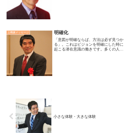
事が成功するには10年が必要だが、ただ
10年あればいいのではなく、一心不乱、
無我夢中、必死...
明確化
上機嫌メッセージ
「意図が明確ならば、方法は必ず見つか
る」。これはビジョンを明確にした時に
起こる潜在意識の働きです。多くの人が
どうやっらという方法がわからないと言
いますが、原因の大半はビジョン（意
図）が不明確だからと思っています。意
図が明確ならば、ある日突然...
小さな体験・大きな体験