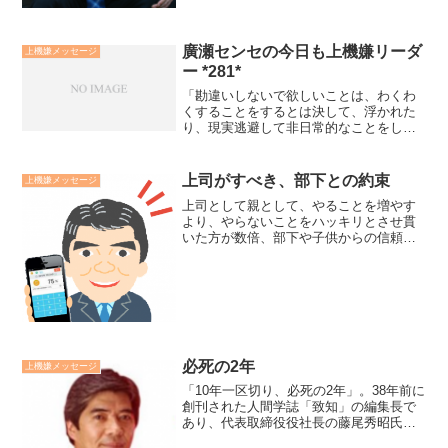
廣瀬センセの今日も上機嫌リーダ
上機嫌メッセージ
ー *281*
「勘違いしないで欲しいことは、わくわ
くすることをするとは決して、浮かれた
り、現実逃避して非日常的なことをしよ
うと言っているわけではありません」。
わくわくには「３種類」あります。・バ
ランスを整えるワクワク・静かだけれど
上司がすべき、部下との約束
上機嫌メッセージ
力強いワクワク・わくわく...
上司として親として、やることを増やす
より、やらないことをハッキリとさせ貫
いた方が数倍、部下や子供からの信頼を
得ることができる。ちなみに、私が自分
や部下に下の約束をしてきました。・部
下のハシゴははずさない。・他人の陰口
は言わない。・部下の手柄...
必死の2年
上機嫌メッセージ
「10年一区切り、必死の2年」。38年前に
創刊された人間学誌「致知」の編集長で
あり、代表取締役役社長の藤尾秀昭氏の
言葉です。創刊当時を振り返って、「物