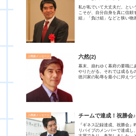
私が私でいて大丈夫だ。とい
こそが、自分自身を真に信頼
組」「負け組」などと狭い物差
六然(2)
上機嫌メッセージ
幕末、崩れゆく幕府の要職に
やりたがる。それでは成るも
徳川家の恥辱を最小に抑えつつ
チームで達成！祝勝会♪
上機嫌メッセージ
『ギネス記録達成、祝勝会』
リバイブのメンバーで達成し
古屋であり、参加しました。と