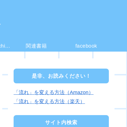
ー
コーチング(coaching)とは？
関連書籍
facebook
是非、お読みください！
「流れ」を変える方法（Amazon）
「流れ」を変える方法（楽天）
サイト内検索