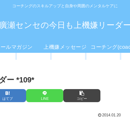
コーチングのスキルアップと自身や周囲のメンタルケアに
廣瀬センセの今日も上機嫌リーダ
メールマガジン
上機嫌メッセージ
 *109*
はてブ
LINE
コピー
2014.01.20
。