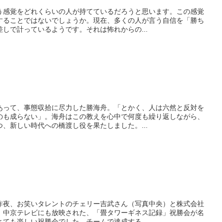
う感覚をどれくらいの人が持てているだろうと思います。この感覚
することではないでしょうか。現在、多くの人が言う自信を「勝ち
しで計っているようです。それは怖れからの...
あって、事態収拾に尽力した勝海舟。「とかく、人は六然と反対を
のも成らない」。海舟はこの教えを心中で何度も繰り返しながら、
、新しい時代への橋渡し役を果たしました。...
昨夜、お笑いタレントのチェリー吉武さん（写真中央）と株式会社
、中京テレビにも放映された、「畳タワーギネス記録」祝勝会が名
ても楽しい祝勝会でした。チームで達成する...