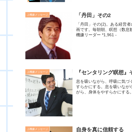
「丹田」その2
上機嫌メッセージ
「丹田」その(2)。ある経営
画です。毎朝朝、瞑想（数息
機嫌リーダー *1,961 -
『センタリング瞑想』そ
上機嫌メッセージ
息を吸いながら、呼吸に気づ
すらかにする。息を吸いなが
がら、身体をやすらかにする。
自身を真に信頼する
上機嫌メッセージ