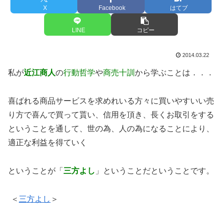
X
Facebook
はてブ
LINE
コピー
2014.03.22
私が
近江商人
の
行動哲学
や
商売十訓
から学ぶことは．．．
喜ばれる商品サービスを求めれいる方々に買いやすいい売
り方で喜んで買って貰い、信用を頂き、長くお取引をする
ということを通して、世の為、人の為になることにより、
適正な利益を得ていく
ということが「
三方よし
」ということだということです。
＜
三方よし
＞