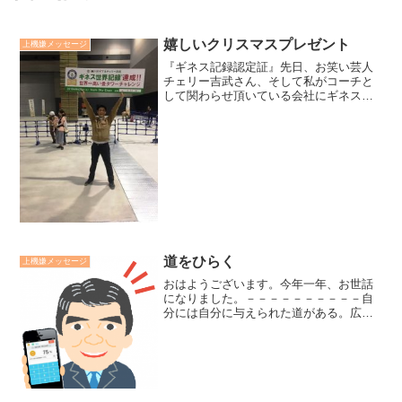
嬉しいクリスマスプレゼント
上機嫌メッセージ
『ギネス記録認定証』先日、お笑い芸人
チェリー吉武さん、そして私がコーチと
して関わらせ頂いている会社にギネスブ
ックの認定証が届きました。愛知県弥富
市をある株式会社リバイブの皆様と共に
達成した畳タワーのギネス記録認定証で
す。「楽しい」ものでした...
道をひらく
上機嫌メッセージ
おはようございます。今年一年、お世話
になりました。－－－－－－－－－－自
分には自分に与えられた道がある。広い
時もある、せまい時もある。のぼりもあ
れば、くだりもある。思案にあまる時も
あろう。しかし、心を定め希望をもって
歩むならば、必ず道はひら...