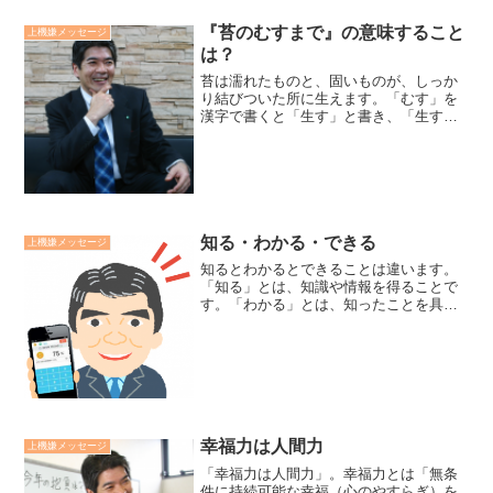
『苔のむすまで』の意味すること
上機嫌メッセージ
は？
苔は濡れたものと、固いものが、しっか
り結びついた所に生えます。「むす」を
漢字で書くと「生す」と書き、「生す」
とは子供を養い育てるという意味です。
「古いものが土となり、新しいものを生
み育て繁栄しよう」いう意味が「苔のむ
すまで」込められています...
知る・わかる・できる
上機嫌メッセージ
知るとわかるとできることは違います。
「知る」とは、知識や情報を得ることで
す。「わかる」とは、知ったことを具体
的な事例や自身の体験に基づいて、その
意味を自分の言葉で語れることです。
「できる」とは、実践しスキルを習得
し、習慣化することです。廣瀬...
幸福力は人間力
上機嫌メッセージ
「幸福力は人間力」。幸福力とは「無条
件に持続可能な幸福（心のやすらぎ）を