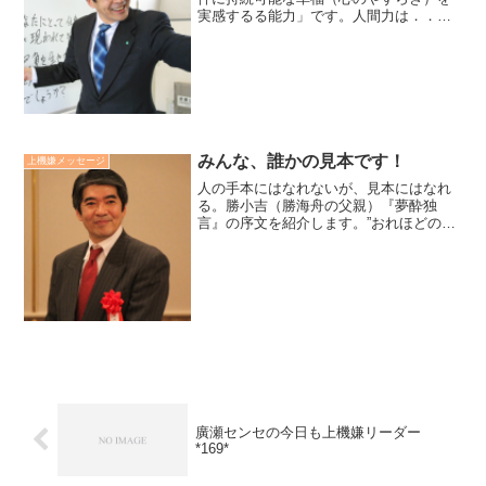
実感するる能力」です。人間力は．．．
「苦難対応力（希望に向かって苦難を乗
り越えていくチカラ）」「上機嫌力（自
分も人も上機嫌にしていくチカラ）」
「他喜能力（人の喜びを喜び...
みんな、誰かの見本です！
上機嫌メッセージ
人の手本にはなれないが、見本にはなれ
る。勝小吉（勝海舟の父親）『夢酔独
言』の序文を紹介します。”おれほどの馬
鹿な者は、世の中にも、あんまり有るま
いと思う。故に孫やひ孫のために話し聞
かせるが、よくよく不法もの、馬鹿者の
戒めにするがいいぜ”生き...
廣瀬センセの今日も上機嫌リーダー
*169*