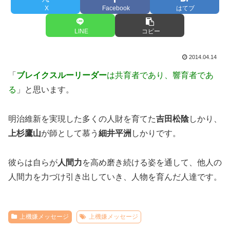
X
Facebook
はてブ
LINE
コピー
2014.04.14
「
ブレイクスルーリーダー
は共育者であり、響育者であ
る
」と思います。
明治維新を実現した多くの人財を育てた
吉田松陰
しかり、
上杉鷹山
が師として慕う
細井平洲
しかりです。
彼らは自らが
人間力
を高め磨き続ける姿を通して、他人の
人間力を力づけ引き出していき、人物を育んだ人達です。
上機嫌メッセージ
上機嫌メッセージ