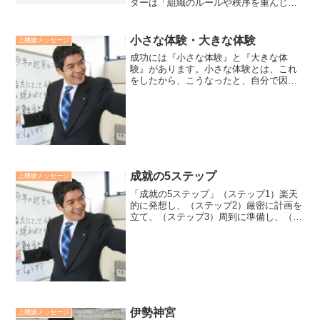
ダーは「組織のルールや秩序を重んじま
すが、決して事なかれ主義や権威主義で
はありません」。自分に元々、自立する
力と権利がある様に、「他人にも元々自
小さな体験・大きな体験
上機嫌メッセージ
立する力と権利がある」こ...
成功には『小さな体験』と『大きな体
験』があります。小さな体験とは、これ
をしたから、こうなったと、自分で因果
関係がわかる成功体験です。大きな体験
とは、何故こんなに上手くいくのか、自
分ではわからない、「運がいい」としか
表現できない成功体験です。...
成就の5ステップ
上機嫌メッセージ
「成就の5ステップ」（ステップ1）楽天
的に発想し、（ステップ2）厳密に計画を
立て、（ステップ3）周到に準備し、（ス
テップ4）大胆に実行する。そして、（ス
テップ5）継続的に改善していく。これが
私が目標を達成したり、プロジェクトや
仕事が長く続い...
伊勢神宮
上機嫌メッセージ