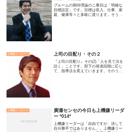
ブルームの期待理論のニ番目は「明確な
目標設定」です。目標は収入、仕事、家
庭、健康等々と多岐に渡ります。そうし
た具体的目標達成の目的はなんでしょう
か？それは幸福ですね。物心共に幸福な
状態を「豊かさ」と定義し、「5つのゆと
りと5つの蓄え」目標設...
上司の目配り・その２
上機嫌メッセージ
『上司の目配り』その(2)「人を見て法を
説く」ことです。部下の発達段階に応じ
て、指導法を変えていきます。そのうえ
で、山本五十六の言葉を参考にしていま
す。初心者には「やってみせ、させてみ
て、ほめてやらねば、人は動かず」で
す。初心者が仕事の全体...
廣瀬センセの今日も上機嫌リーダ
上機嫌メッセージ
ー *014*
上機嫌リーダーは「自由ですが、決して
自分勝手ではありません」。上機嫌リー