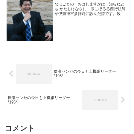
なにごとの おはしますかは 知らねど
も かたじけなさに 涙こぼるる西行法師
が伊勢神宮参拝時に詠んだ詩です。数年
前に、私は御垣内参拝をさせて頂きまし
た。その時、一切のお願い事は出てこ
ず、只々「ありがとうございます」しか
ない清しい体験をしました...
廣瀬センセの今日も上機嫌リーダー
*193*
廣瀬センセの今日も上機嫌リーダー
*195*
コメント