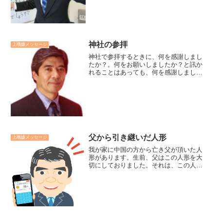
ことのなかにこそ、自然の美しさがあ
り、人生の幸福もあるのでは...
神社の参拝
上機嫌メッセージ
神社で参拝するときに、何を感謝しまし
たか？。何をお願いしましたか？と訊か
れることはあっても、何を感謝しました
か？と訊く人は少ないでしょう。しか
し、このことは神社参拝の想念からも、
潜在意識の実現力の活用から言っても重
要な鍵です。神社参拝の想念...
父から引き継いだ人形
上機嫌メッセージ
我が家に中国の方から亡き父が頂いた人
形があります。生前、父はこの人形を大
切にしておりました。それは、この人形
を見て、私の5人の子供のことを投影して
いたからです。この人形を見るたびに、
子供達も大きくなってきたなぁと思う今
日この頃です。----...