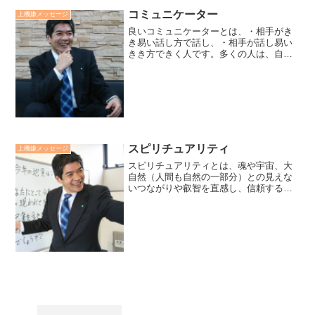
コミュニケーター
上機嫌メッセージ
良いコミュニケーターとは、・相手がき
き易い話し方で話し、・相手が話し易い
きき方できく人です。多くの人は、自分
が話し易い話し方で話し、自分がきき易
いきき方できいています。素晴らしいコ
ミュニケーターとは、・相手がききたく
なるように話し、・相手話...
スピリチュアリティ
上機嫌メッセージ
スピリチュアリティとは、魂や宇宙、大
自然（人間も自然の一部分）との見えな
いつながりや叡智を直感し、信頼するこ
とに基づく思想や実践の総称です。スピ
リチュアリティは、スウェーデンボルグ
が提唱し始めたものです。彼はスピリチ
ャリティは、必ずしも特定...