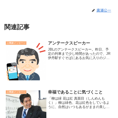
廣瀬公一
関連記事
アンテークスピーカー
上機嫌メッセージ
JBLのアンテークスピーカー。昨日、予
定の列車まで少し時間があったので、JR
伊丹駅すぐそばにあるお気に入りのジャ
ス喫茶ステージに入りました。学生時
代、憧れのスピーカーだったJBLのアン
テークスピーカー流れるデジタル機器で
は出せない、真空管ス...
幸福であることに気づくこと
上機嫌メッセージ
「柳は緑 花は紅 真面目（しんめんも
く）」柳は緑色、花は紅色をしているよ
うに、自然はいつもあるがままの美しい
姿をしていることから、禅宗では、悟り
の心境を表す句です。当たり前に思える