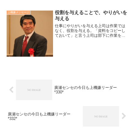
役割を与えることで、やりがいを
上機嫌メッセージ
与える
仕事にやりがいを与える上司は作業では
なく、役割を与える。「資料をコピーし
ておいて」と言う上司は部下に作業をさ
せています。「今度の会議でプレゼンす
る時に配る大事な資料なんで、人数分コ
ピーしておいてください」と言う上司は
役割を与えています。役割...
廣瀬センセの今日も上機嫌リーダー
*330*
廣瀬センセの今日も上機嫌リーダー
*332*