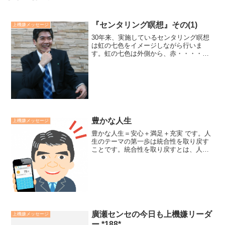
『センタリング瞑想』その(1)
上機嫌メッセージ
30年来、実施しているセンタリング瞑想
は虹の七色をイメージしながら行いま
す。虹の七色は外側から、赤・・・・肉
体オレンジ・感情黄色・・・思考緑
色・・・平和青・・・・愛紫・・・・智
恵すみれ色・センター内側に向かって自
身を瞑想します。廣瀬センセの...
豊かな人生
上機嫌メッセージ
豊かな人生＝安心＋満足＋充実 です。人
生のテーマの第一歩は統合性を取り戻す
ことです。統合性を取り戻すとは、人生
の足元を固め、バランスをとることで
す。統合性に欠けた状態は不安て不満が
つきまといます。まずは統合性を取り戻
し、人生に安心感と安定感...
廣瀬センセの今日も上機嫌リーダ
上機嫌メッセージ
ー *188*